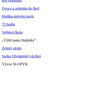
Recyklohraní
Ovoce a zelenina do škol
Hodina pohybu navíc
72 hodin
Světová škola
„Výlet pana Otakárka“
Zelený strom
Sazka Olympijský víceboj
Výzva 56 OPVK