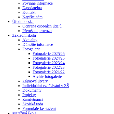
Povinné informace
E-podatelna
Kontakt
Napište nám
Úřední deska
Ochrana osobních údajů
Přerušení provozu
Základní škola
Aktuality
Důležité informace
Fotogalerie
Fotogalerie 2025⁄26
Fotogalerie 2024⁄25
Fotogalerie 2023⁄24
Fotogalerie 2022⁄23
Fotogalerie 2021⁄22
Archiv fotogalerie
Zájmové útvary
Individuální vzdělávání v ZŠ
Dokumenty
Projekty
Zaměstnanci
Školská rada
Formuláře ke stažení
Mateřská škola