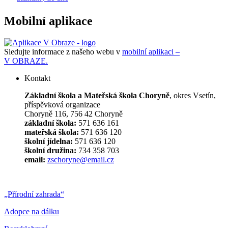
Mobilní aplikace
Sledujte informace z našeho webu v
mobilní aplikaci –
V OBRAZE.
Kontakt
Základní škola a Mateřská škola Choryně
, okres Vsetín,
příspěvková organizace
Choryně 116, 756 42 Choryně
základní škola:
571 636 161
mateřská škola:
571 636 120
školní jídelna:
571 636 120
školní družina:
734 358 703
email:
zschoryne@email.cz
„Přírodní zahrada“
Adopce na dálku