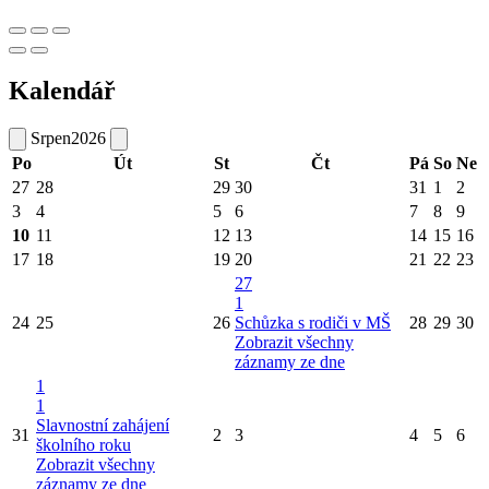
Kalendář
Srpen
2026
Po
Út
St
Čt
Pá
So
Ne
27
28
29
30
31
1
2
3
4
5
6
7
8
9
10
11
12
13
14
15
16
17
18
19
20
21
22
23
27
1
24
25
26
Schůzka s rodiči v MŠ
28
29
30
Zobrazit všechny
záznamy ze dne
1
1
Slavnostní zahájení
31
2
3
4
5
6
školního roku
Zobrazit všechny
záznamy ze dne