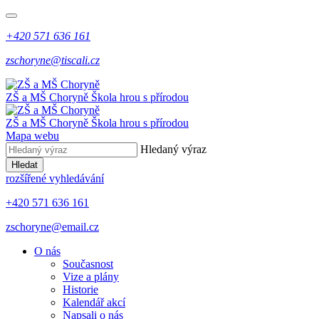
+420 571 636 161
zschoryne@tiscali.cz
ZŠ a MŠ Choryně
Škola hrou s přírodou
ZŠ a MŠ Choryně
Škola hrou s přírodou
Mapa webu
Hledaný výraz
Hledat
rozšířené vyhledávání
+420 571 636 161
zschoryne@email.cz
O nás
Současnost
Vize a plány
Historie
Kalendář akcí
Napsali o nás