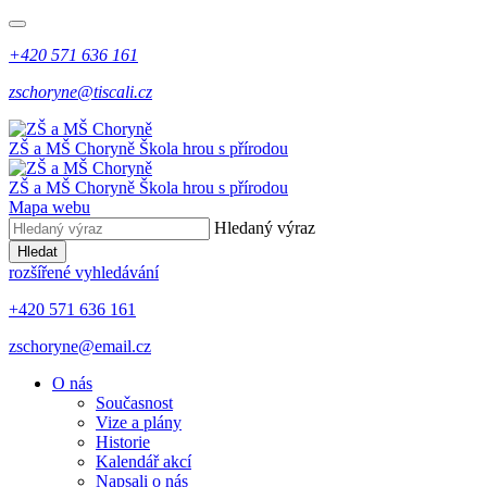
+420 571 636 161
zschoryne@tiscali.cz
ZŠ a MŠ Choryně
Škola hrou s přírodou
ZŠ a MŠ Choryně
Škola hrou s přírodou
Mapa webu
Hledaný výraz
Hledat
rozšířené vyhledávání
+420 571 636 161
zschoryne@email.cz
O nás
Současnost
Vize a plány
Historie
Kalendář akcí
Napsali o nás