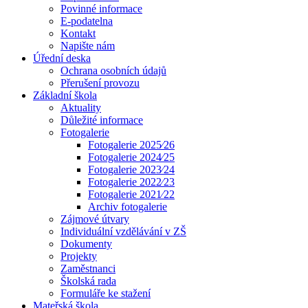
Povinné informace
E-podatelna
Kontakt
Napište nám
Úřední deska
Ochrana osobních údajů
Přerušení provozu
Základní škola
Aktuality
Důležité informace
Fotogalerie
Fotogalerie 2025⁄26
Fotogalerie 2024⁄25
Fotogalerie 2023⁄24
Fotogalerie 2022⁄23
Fotogalerie 2021⁄22
Archiv fotogalerie
Zájmové útvary
Individuální vzdělávání v ZŠ
Dokumenty
Projekty
Zaměstnanci
Školská rada
Formuláře ke stažení
Mateřská škola