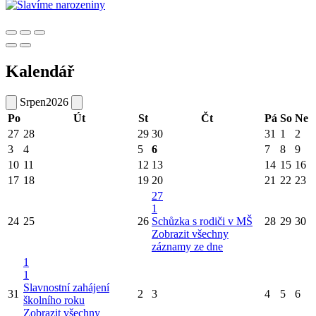
Kalendář
Srpen
2026
Po
Út
St
Čt
Pá
So
Ne
27
28
29
30
31
1
2
3
4
5
6
7
8
9
10
11
12
13
14
15
16
17
18
19
20
21
22
23
27
1
24
25
26
Schůzka s rodiči v MŠ
28
29
30
Zobrazit všechny
záznamy ze dne
1
1
Slavnostní zahájení
31
2
3
4
5
6
školního roku
Zobrazit všechny