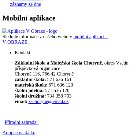
záznamy ze dne
Mobilní aplikace
Sledujte informace z našeho webu v
mobilní aplikaci –
V OBRAZE.
Kontakt
Základní škola a Mateřská škola Choryně
, okres Vsetín,
příspěvková organizace
Choryně 116, 756 42 Choryně
základní škola:
571 636 161
mateřská škola:
571 636 120
školní jídelna:
571 636 120
školní družina:
734 358 703
email:
zschoryne@email.cz
„Přírodní zahrada“
Adopce na dálku