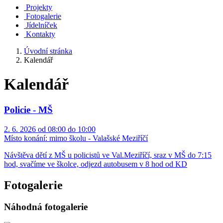
Projekty
Fotogalerie
Jídelníček
Kontakty
Úvodní stránka
Kalendář
Kalendář
Policie - MŠ
2. 6. 2026 od 08:00 do 10:00
Místo konání:
mimo školu - Valašské Meziříčí
Návštěva dětí z MŠ u policistů ve Val.Meziříčí, sraz v MŠ do 7:15
hod, svačíme ve školce, odjezd autobusem v 8 hod od KD
Fotogalerie
Náhodná fotogalerie