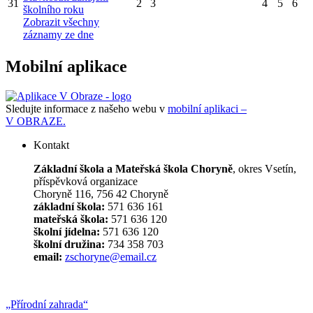
31
2
3
4
5
6
školního roku
Zobrazit všechny
záznamy ze dne
Mobilní aplikace
Sledujte informace z našeho webu v
mobilní aplikaci –
V OBRAZE.
Kontakt
Základní škola a Mateřská škola Choryně
, okres Vsetín,
příspěvková organizace
Choryně 116, 756 42 Choryně
základní škola:
571 636 161
mateřská škola:
571 636 120
školní jídelna:
571 636 120
školní družina:
734 358 703
email:
zschoryne@email.cz
„Přírodní zahrada“