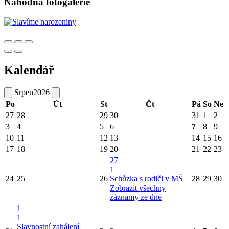
Náhodná fotogalerie
Kalendář
Srpen
2026
Po
Út
St
Čt
Pá
So
Ne
27
28
29
30
31
1
2
3
4
5
6
7
8
9
10
11
12
13
14
15
16
17
18
19
20
21
22
23
27
1
24
25
26
Schůzka s rodiči v MŠ
28
29
30
Zobrazit všechny
záznamy ze dne
1
1
Slavnostní zahájení