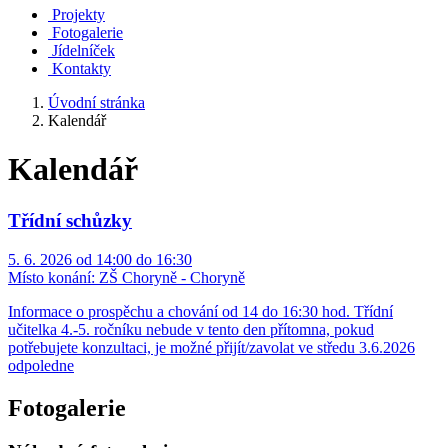
Projekty
Fotogalerie
Jídelníček
Kontakty
Úvodní stránka
Kalendář
Kalendář
Třídní schůzky
5. 6. 2026 od 14:00 do 16:30
Místo konání:
ZŠ Choryně - Choryně
Informace o prospěchu a chování od 14 do 16:30 hod. Třídní
učitelka 4.-5. ročníku nebude v tento den přítomna, pokud
potřebujete konzultaci, je možné přijít/zavolat ve středu 3.6.2026
odpoledne
Fotogalerie