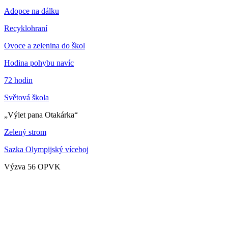
Adopce na dálku
Recyklohraní
Ovoce a zelenina do škol
Hodina pohybu navíc
72 hodin
Světová škola
„Výlet pana Otakárka“
Zelený strom
Sazka Olympijský víceboj
Výzva 56 OPVK