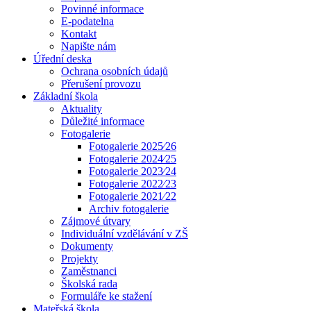
Povinné informace
E-podatelna
Kontakt
Napište nám
Úřední deska
Ochrana osobních údajů
Přerušení provozu
Základní škola
Aktuality
Důležité informace
Fotogalerie
Fotogalerie 2025⁄26
Fotogalerie 2024⁄25
Fotogalerie 2023⁄24
Fotogalerie 2022⁄23
Fotogalerie 2021⁄22
Archiv fotogalerie
Zájmové útvary
Individuální vzdělávání v ZŠ
Dokumenty
Projekty
Zaměstnanci
Školská rada
Formuláře ke stažení
Mateřská škola