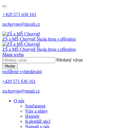
+420 571 636 161
zschoryne@tiscali.cz
ZŠ a MŠ Choryně
Škola hrou s přírodou
ZŠ a MŠ Choryně
Škola hrou s přírodou
Mapa webu
Hledaný výraz
Hledat
rozšířené vyhledávání
+420 571 636 161
zschoryne@email.cz
O nás
Současnost
Vize a plány
Historie
Kalendář akcí
Napsali o nás