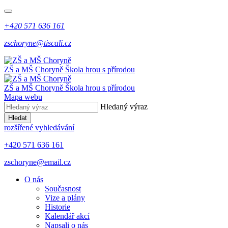
+420 571 636 161
zschoryne@tiscali.cz
ZŠ a MŠ Choryně
Škola hrou s přírodou
ZŠ a MŠ Choryně
Škola hrou s přírodou
Mapa webu
Hledaný výraz
Hledat
rozšířené vyhledávání
+420 571 636 161
zschoryne@email.cz
O nás
Současnost
Vize a plány
Historie
Kalendář akcí
Napsali o nás