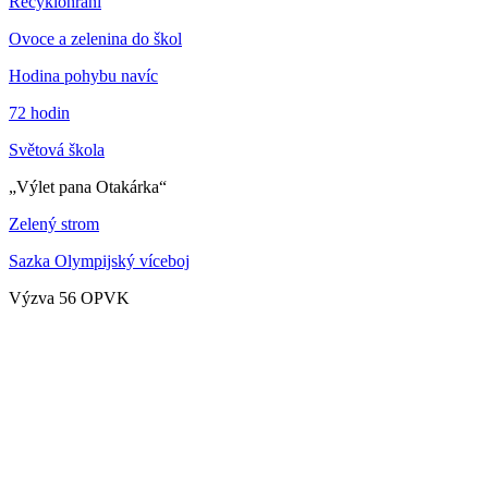
Recyklohraní
Ovoce a zelenina do škol
Hodina pohybu navíc
72 hodin
Světová škola
„Výlet pana Otakárka“
Zelený strom
Sazka Olympijský víceboj
Výzva 56 OPVK