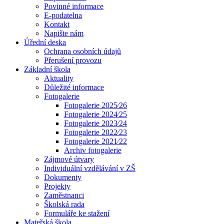
Povinné informace
E-podatelna
Kontakt
Napište nám
Úřední deska
Ochrana osobních údajů
Přerušení provozu
Základní škola
Aktuality
Důležité informace
Fotogalerie
Fotogalerie 2025⁄26
Fotogalerie 2024⁄25
Fotogalerie 2023⁄24
Fotogalerie 2022⁄23
Fotogalerie 2021⁄22
Archiv fotogalerie
Zájmové útvary
Individuální vzdělávání v ZŠ
Dokumenty
Projekty
Zaměstnanci
Školská rada
Formuláře ke stažení
Mateřská škola