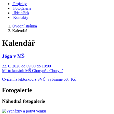
Projekty
Fotogalerie
Jídelníček
Kontakty
Úvodní stránka
Kalendář
Kalendář
Jóga v MŠ
22. 6. 2026 od 09:00 do 10:00
Místo konání:
MŠ Choryně - Choryně
Cvičení z lektorkou z SVČ, vybíráme 60,- Kč
Fotogalerie
Náhodná fotogalerie