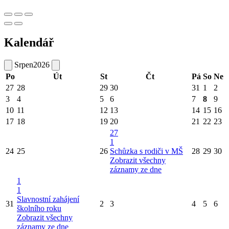
Kalendář
Srpen
2026
Po
Út
St
Čt
Pá
So
Ne
27
28
29
30
31
1
2
3
4
5
6
7
8
9
10
11
12
13
14
15
16
17
18
19
20
21
22
23
27
1
24
25
26
Schůzka s rodiči v MŠ
28
29
30
Zobrazit všechny
záznamy ze dne
1
1
Slavnostní zahájení
31
2
3
4
5
6
školního roku
Zobrazit všechny
záznamy ze dne