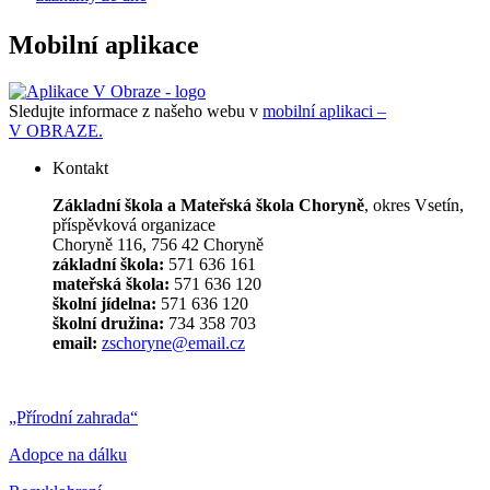
Mobilní aplikace
Sledujte informace z našeho webu v
mobilní aplikaci –
V OBRAZE.
Kontakt
Základní škola a Mateřská škola Choryně
, okres Vsetín,
příspěvková organizace
Choryně 116, 756 42 Choryně
základní škola:
571 636 161
mateřská škola:
571 636 120
školní jídelna:
571 636 120
školní družina:
734 358 703
email:
zschoryne@email.cz
„Přírodní zahrada“
Adopce na dálku