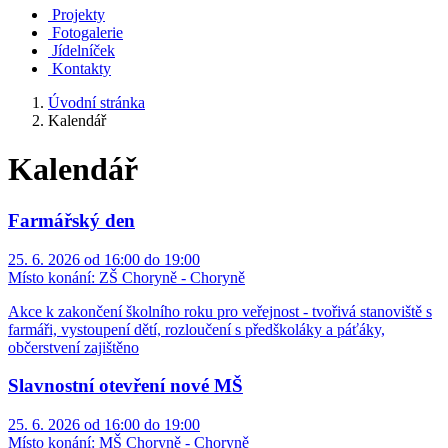
Projekty
Fotogalerie
Jídelníček
Kontakty
Úvodní stránka
Kalendář
Kalendář
Farmářský den
25. 6. 2026 od 16:00 do 19:00
Místo konání:
ZŠ Choryně - Choryně
Akce k zakončení školního roku pro veřejnost - tvořivá stanoviště s
farmáři, vystoupení dětí, rozloučení s předškoláky a páťáky,
občerstvení zajištěno
Slavnostní otevření nové MŠ
25. 6. 2026 od 16:00 do 19:00
Místo konání:
MŠ Choryně - Choryně