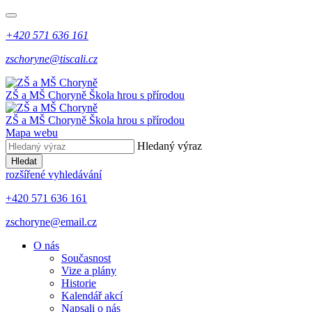
+420 571 636 161
zschoryne@tiscali.cz
ZŠ a MŠ Choryně
Škola hrou s přírodou
ZŠ a MŠ Choryně
Škola hrou s přírodou
Mapa webu
Hledaný výraz
Hledat
rozšířené vyhledávání
+420 571 636 161
zschoryne@email.cz
O nás
Současnost
Vize a plány
Historie
Kalendář akcí
Napsali o nás