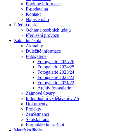
Povinné informace
E-podatelna
Kontakt
Napište nám
Úřední deska
Ochrana osobních údajů
Přerušení provozu
Základní škola
Aktuality
Důležité informace
Fotogalerie
Fotogalerie 2025⁄26
Fotogalerie 2024⁄25
Fotogalerie 2023⁄24
Fotogalerie 2022⁄23
Fotogalerie 2021⁄22
Archiv fotogalerie
Zájmové útvary
Individuální vzdělávání v ZŠ
Dokumenty
Projekty
Zaměstnanci
Školská rada
Formuláře ke stažení
Mateřská škola