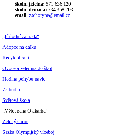
školní jídelna:
571 636 120
školní družina:
734 358 703
email:
zschoryne@email.cz
„Přírodní zahrada“
Adopce na dálku
Recyklohraní
Ovoce a zelenina do škol
Hodina pohybu navíc
72 hodin
Světová škola
„Výlet pana Otakárka“
Zelený strom
Sazka Olympijský víceboj