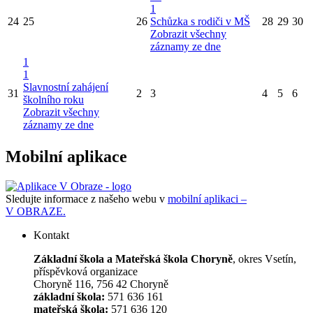
1
24
25
26
Schůzka s rodiči v MŠ
28
29
30
Zobrazit všechny
záznamy ze dne
1
1
Slavnostní zahájení
31
2
3
4
5
6
školního roku
Zobrazit všechny
záznamy ze dne
Mobilní aplikace
Sledujte informace z našeho webu v
mobilní aplikaci –
V OBRAZE.
Kontakt
Základní škola a Mateřská škola Choryně
, okres Vsetín,
příspěvková organizace
Choryně 116, 756 42 Choryně
základní škola:
571 636 161
mateřská škola:
571 636 120