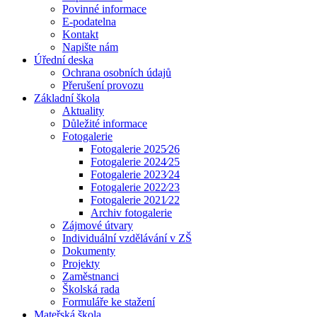
Povinné informace
E-podatelna
Kontakt
Napište nám
Úřední deska
Ochrana osobních údajů
Přerušení provozu
Základní škola
Aktuality
Důležité informace
Fotogalerie
Fotogalerie 2025⁄26
Fotogalerie 2024⁄25
Fotogalerie 2023⁄24
Fotogalerie 2022⁄23
Fotogalerie 2021⁄22
Archiv fotogalerie
Zájmové útvary
Individuální vzdělávání v ZŠ
Dokumenty
Projekty
Zaměstnanci
Školská rada
Formuláře ke stažení
Mateřská škola