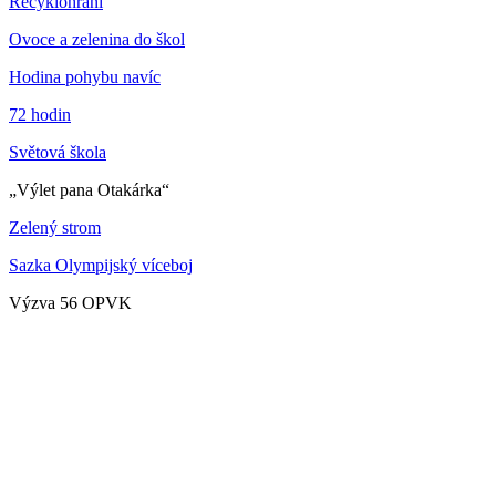
Recyklohraní
Ovoce a zelenina do škol
Hodina pohybu navíc
72 hodin
Světová škola
„Výlet pana Otakárka“
Zelený strom
Sazka Olympijský víceboj
Výzva 56 OPVK