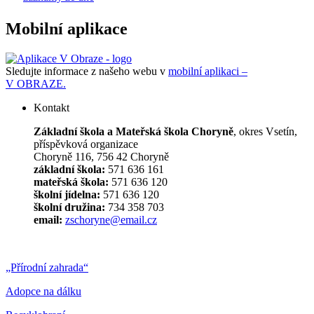
Mobilní aplikace
Sledujte informace z našeho webu v
mobilní aplikaci –
V OBRAZE.
Kontakt
Základní škola a Mateřská škola Choryně
, okres Vsetín,
příspěvková organizace
Choryně 116, 756 42 Choryně
základní škola:
571 636 161
mateřská škola:
571 636 120
školní jídelna:
571 636 120
školní družina:
734 358 703
email:
zschoryne@email.cz
„Přírodní zahrada“
Adopce na dálku