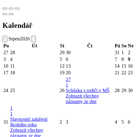
Kalendář
Srpen
2026
Po
Út
St
Čt
Pá
So
Ne
27
28
29
30
31
1
2
3
4
5
6
7
8
9
10
11
12
13
14
15
16
17
18
19
20
21
22
23
27
1
24
25
26
Schůzka s rodiči v MŠ
28
29
30
Zobrazit všechny
záznamy ze dne
1
1
Slavnostní zahájení
31
2
3
4
5
6
školního roku
Zobrazit všechny
záznamy ze dne