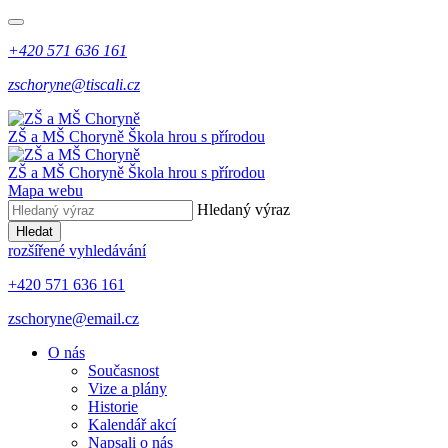
+420 571 636 161
zschoryne@tiscali.cz
ZŠ a MŠ Choryně
Škola hrou s přírodou
ZŠ a MŠ Choryně
Škola hrou s přírodou
Mapa webu
Hledaný výraz
Hledat
rozšířené vyhledávání
+420 571 636 161
zschoryne@email.cz
O nás
Současnost
Vize a plány
Historie
Kalendář akcí
Napsali o nás