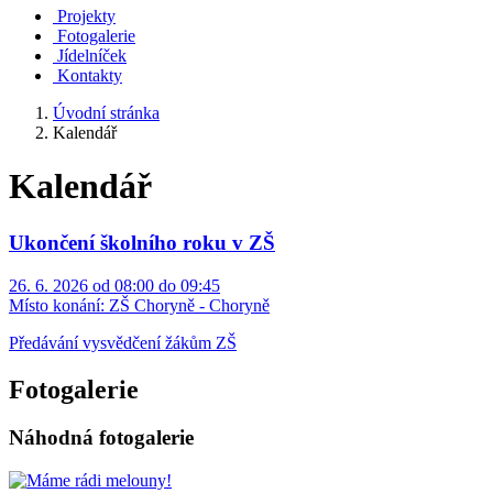
Projekty
Fotogalerie
Jídelníček
Kontakty
Úvodní stránka
Kalendář
Kalendář
Ukončení školního roku v ZŠ
26. 6. 2026 od 08:00 do 09:45
Místo konání:
ZŠ Choryně - Choryně
Předávání vysvědčení žákům ZŠ
Fotogalerie
Náhodná fotogalerie