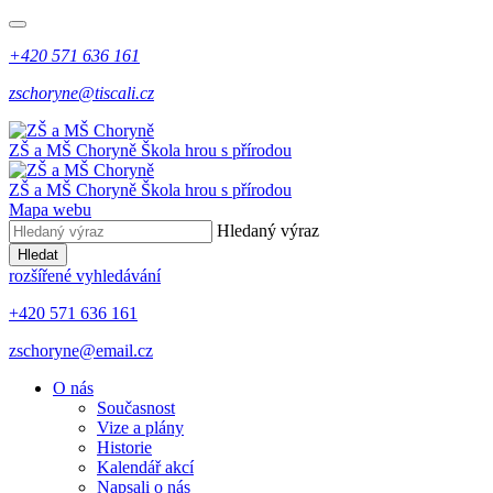
+420 571 636 161
zschoryne@tiscali.cz
ZŠ a MŠ Choryně
Škola hrou s přírodou
ZŠ a MŠ Choryně
Škola hrou s přírodou
Mapa webu
Hledaný výraz
Hledat
rozšířené vyhledávání
+420 571 636 161
zschoryne@email.cz
O nás
Současnost
Vize a plány
Historie
Kalendář akcí
Napsali o nás