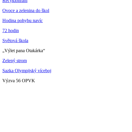
Recyklohraní
Ovoce a zelenina do škol
Hodina pohybu navíc
72 hodin
Světová škola
„Výlet pana Otakárka“
Zelený strom
Sazka Olympijský víceboj
Výzva 56 OPVK