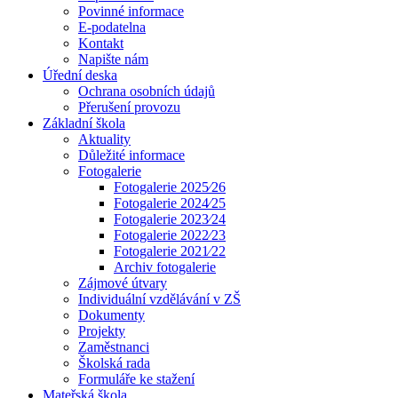
Povinné informace
E-podatelna
Kontakt
Napište nám
Úřední deska
Ochrana osobních údajů
Přerušení provozu
Základní škola
Aktuality
Důležité informace
Fotogalerie
Fotogalerie 2025⁄26
Fotogalerie 2024⁄25
Fotogalerie 2023⁄24
Fotogalerie 2022⁄23
Fotogalerie 2021⁄22
Archiv fotogalerie
Zájmové útvary
Individuální vzdělávání v ZŠ
Dokumenty
Projekty
Zaměstnanci
Školská rada
Formuláře ke stažení
Mateřská škola