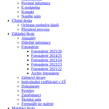
Povinné informace
E-podatelna
Kontakt
Napište nám
Úřední deska
Ochrana osobních údajů
Přerušení provozu
Základní škola
Aktuality
Důležité informace
Fotogalerie
Fotogalerie 2025⁄26
Fotogalerie 2024⁄25
Fotogalerie 2023⁄24
Fotogalerie 2022⁄23
Fotogalerie 2021⁄22
Archiv fotogalerie
Zájmové útvary
Individuální vzdělávání v ZŠ
Dokumenty
Projekty
Zaměstnanci
Školská rada
Formuláře ke stažení
Mateřská škola