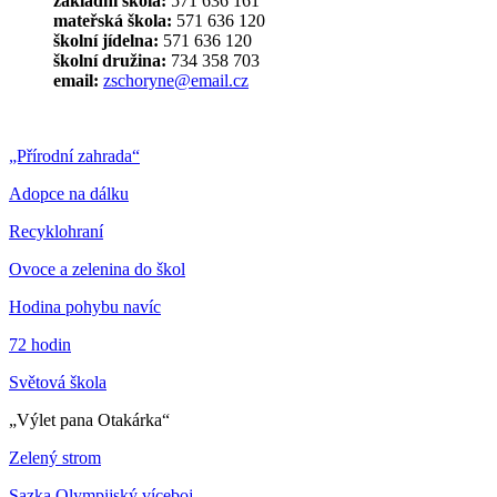
základní škola:
571 636 161
mateřská škola:
571 636 120
školní jídelna:
571 636 120
školní družina:
734 358 703
email:
zschoryne@email.cz
„Přírodní zahrada“
Adopce na dálku
Recyklohraní
Ovoce a zelenina do škol
Hodina pohybu navíc
72 hodin
Světová škola
„Výlet pana Otakárka“
Zelený strom
Sazka Olympijský víceboj