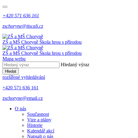
+420 571 636 161
zschoryne@tiscali.cz
ZŠ a MŠ Choryně
Škola hrou s přírodou
ZŠ a MŠ Choryně
Škola hrou s přírodou
Mapa webu
Hledaný výraz
Hledat
rozšířené vyhledávání
+420 571 636 161
zschoryne@email.cz
O nás
Současnost
Vize a plány
Historie
Kalendář akcí
Napsali o nás