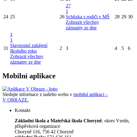
27
1
24
25
26
Schůzka s rodiči v MŠ
28
29
30
Zobrazit všechny
záznamy ze dne
1
1
Slavnostní zahájení
31
2
3
4
5
6
školního roku
Zobrazit všechny
záznamy ze dne
Mobilní aplikace
Sledujte informace z našeho webu v
mobilní aplikaci –
V OBRAZE.
Kontakt
Základní škola a Mateřská škola Choryně
, okres Vsetín,
příspěvková organizace
Choryně 116, 756 42 Choryně