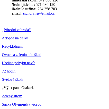
mateřská škola:
571 636 120
školní jídelna:
571 636 120
školní družina:
734 358 703
email:
zschoryne@email.cz
„Přírodní zahrada“
Adopce na dálku
Recyklohraní
Ovoce a zelenina do škol
Hodina pohybu navíc
72 hodin
Světová škola
„Výlet pana Otakárka“
Zelený strom
Sazka Olympijský víceboj