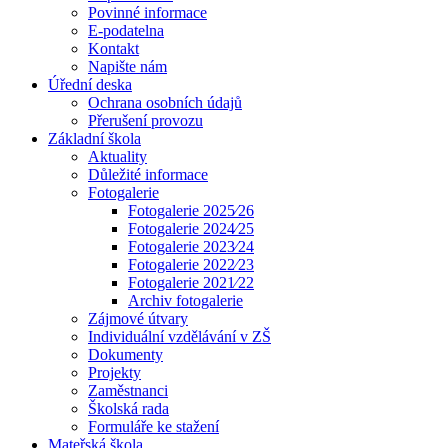
Povinné informace
E-podatelna
Kontakt
Napište nám
Úřední deska
Ochrana osobních údajů
Přerušení provozu
Základní škola
Aktuality
Důležité informace
Fotogalerie
Fotogalerie 2025⁄26
Fotogalerie 2024⁄25
Fotogalerie 2023⁄24
Fotogalerie 2022⁄23
Fotogalerie 2021⁄22
Archiv fotogalerie
Zájmové útvary
Individuální vzdělávání v ZŠ
Dokumenty
Projekty
Zaměstnanci
Školská rada
Formuláře ke stažení
Mateřská škola