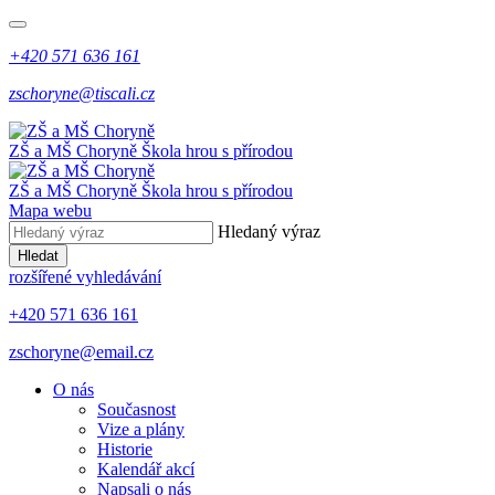
+420 571 636 161
zschoryne@tiscali.cz
ZŠ a MŠ Choryně
Škola hrou s přírodou
ZŠ a MŠ Choryně
Škola hrou s přírodou
Mapa webu
Hledaný výraz
Hledat
rozšířené vyhledávání
+420 571 636 161
zschoryne@email.cz
O nás
Současnost
Vize a plány
Historie
Kalendář akcí
Napsali o nás