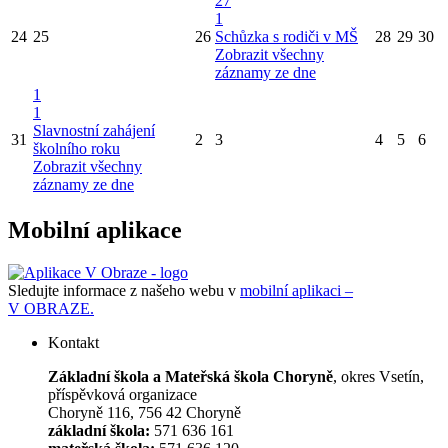
27
1
24
25
26
Schůzka s rodiči v MŠ
28
29
30
Zobrazit všechny
záznamy ze dne
1
1
Slavnostní zahájení
31
2
3
4
5
6
školního roku
Zobrazit všechny
záznamy ze dne
Mobilní aplikace
Sledujte informace z našeho webu v
mobilní aplikaci –
V OBRAZE.
Kontakt
Základní škola a Mateřská škola Choryně
, okres Vsetín,
příspěvková organizace
Choryně 116, 756 42 Choryně
základní škola:
571 636 161