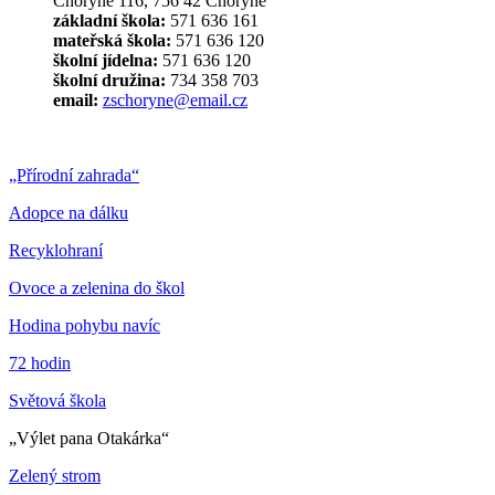
Choryně 116, 756 42 Choryně
základní škola:
571 636 161
mateřská škola:
571 636 120
školní jídelna:
571 636 120
školní družina:
734 358 703
email:
zschoryne@email.cz
„Přírodní zahrada“
Adopce na dálku
Recyklohraní
Ovoce a zelenina do škol
Hodina pohybu navíc
72 hodin
Světová škola
„Výlet pana Otakárka“
Zelený strom