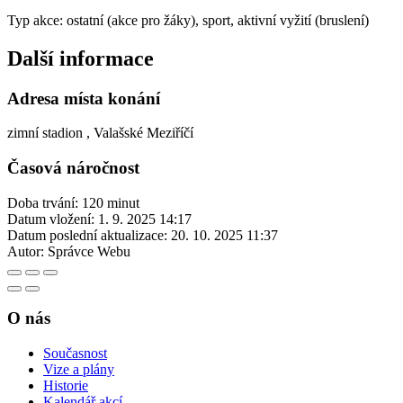
Typ akce: ostatní (akce pro žáky), sport, aktivní vyžití (bruslení)
Další informace
Adresa místa konání
zimní stadion , Valašské Meziříčí
Časová náročnost
Doba trvání: 120 minut
Datum vložení:
1. 9. 2025 14:17
Datum poslední aktualizace:
20. 10. 2025 11:37
Autor:
Správce Webu
O nás
Současnost
Vize a plány
Historie
Kalendář akcí