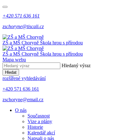
+420 571 636 161
zschoryne@tiscali.cz
ZŠ a MŠ Choryně
Škola hrou s přírodou
ZŠ a MŠ Choryně
Škola hrou s přírodou
Mapa webu
Hledaný výraz
Hledat
rozšířené vyhledávání
+420 571 636 161
zschoryne@email.cz
O nás
Současnost
Vize a plány
Historie
Kalendář akcí
Napsali o nás