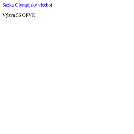
Sazka Olympijský víceboj
Výzva 56 OPVK