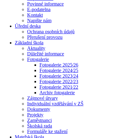
Povinné informace
E-podatelna
Kontakt
Napište nám
Úřední deska
Ochrana osobních údajů
Přerušení provozu
Základní škola
Aktuality
Důležité informace
Fotogalerie
Fotogalerie 2025⁄26
Fotogalerie 2024⁄25
Fotogalerie 2023⁄24
Fotogalerie 2022⁄23
Fotogalerie 2021⁄22
Archiv fotogalerie
Zájmové útvary
Individuální vzdělávání v ZŠ
Dokumenty
Projekty
Zaměstnanci
Školská rada
Formuláře ke stažení
Mateřská škola