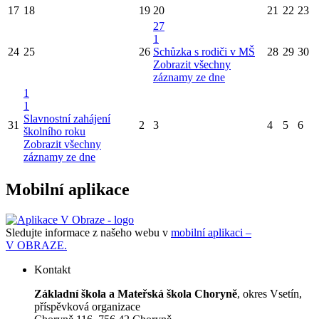
17
18
19
20
21
22
23
27
1
24
25
26
Schůzka s rodiči v MŠ
28
29
30
Zobrazit všechny
záznamy ze dne
1
1
Slavnostní zahájení
31
2
3
4
5
6
školního roku
Zobrazit všechny
záznamy ze dne
Mobilní aplikace
Sledujte informace z našeho webu v
mobilní aplikaci –
V OBRAZE.
Kontakt
Základní škola a Mateřská škola Choryně
, okres Vsetín,
příspěvková organizace