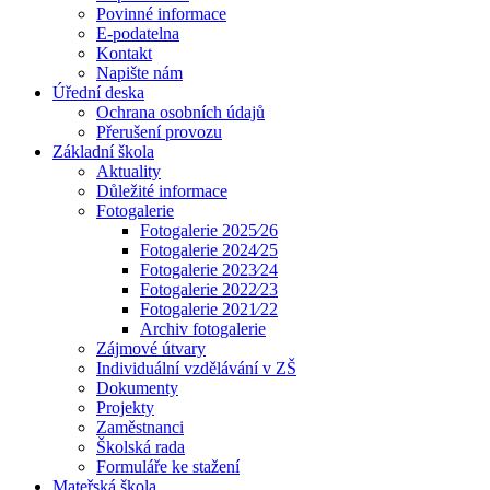
Povinné informace
E-podatelna
Kontakt
Napište nám
Úřední deska
Ochrana osobních údajů
Přerušení provozu
Základní škola
Aktuality
Důležité informace
Fotogalerie
Fotogalerie 2025⁄26
Fotogalerie 2024⁄25
Fotogalerie 2023⁄24
Fotogalerie 2022⁄23
Fotogalerie 2021⁄22
Archiv fotogalerie
Zájmové útvary
Individuální vzdělávání v ZŠ
Dokumenty
Projekty
Zaměstnanci
Školská rada
Formuláře ke stažení
Mateřská škola