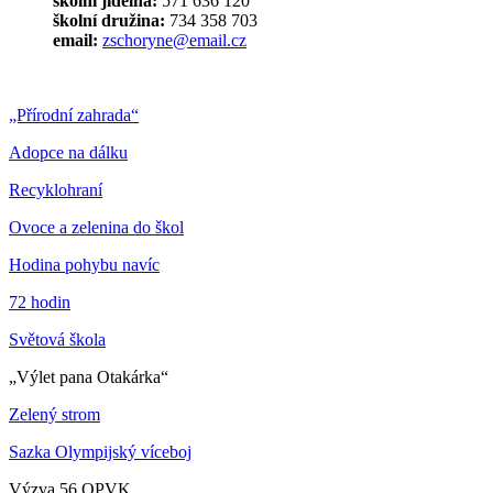
školní jídelna:
571 636 120
školní družina:
734 358 703
email:
zschoryne@email.cz
„Přírodní zahrada“
Adopce na dálku
Recyklohraní
Ovoce a zelenina do škol
Hodina pohybu navíc
72 hodin
Světová škola
„Výlet pana Otakárka“
Zelený strom
Sazka Olympijský víceboj
Výzva 56 OPVK