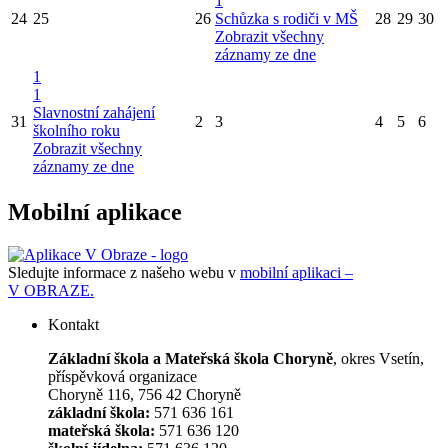
1
24
25
26
Schůzka s rodiči v MŠ
28
29
30
Zobrazit všechny
záznamy ze dne
1
1
Slavnostní zahájení
31
2
3
4
5
6
školního roku
Zobrazit všechny
záznamy ze dne
Mobilní aplikace
Sledujte informace z našeho webu v
mobilní aplikaci –
V OBRAZE.
Kontakt
Základní škola a Mateřská škola Choryně
, okres Vsetín,
příspěvková organizace
Choryně 116, 756 42 Choryně
základní škola:
571 636 161
mateřská škola:
571 636 120