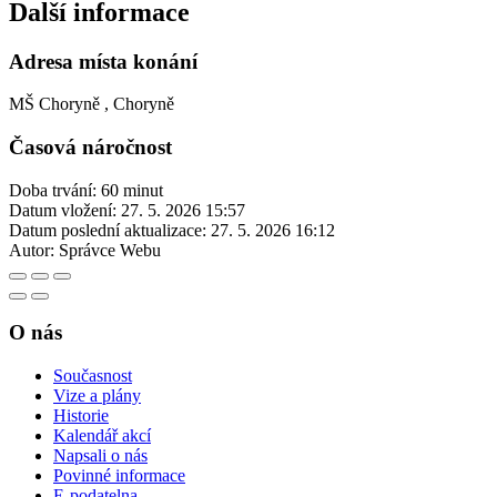
Další informace
Adresa místa konání
MŠ Choryně , Choryně
Časová náročnost
Doba trvání: 60 minut
Datum vložení:
27. 5. 2026 15:57
Datum poslední aktualizace:
27. 5. 2026 16:12
Autor:
Správce Webu
O nás
Současnost
Vize a plány
Historie
Kalendář akcí
Napsali o nás
Povinné informace
E-podatelna