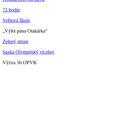
72 hodin
Světová škola
„Výlet pana Otakárka“
Zelený strom
Sazka Olympijský víceboj
Výzva 56 OPVK