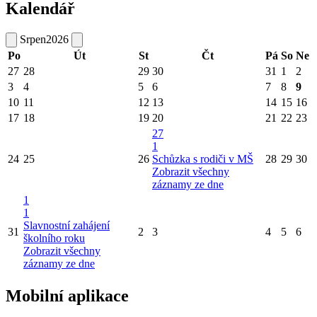
Kalendář
Srpen
2026
Po
Út
St
Čt
Pá
So
Ne
27
28
29
30
31
1
2
3
4
5
6
7
8
9
10
11
12
13
14
15
16
17
18
19
20
21
22
23
27
1
24
25
26
Schůzka s rodiči v MŠ
28
29
30
Zobrazit všechny
záznamy ze dne
1
1
Slavnostní zahájení
31
2
3
4
5
6
školního roku
Zobrazit všechny
záznamy ze dne
Mobilní aplikace