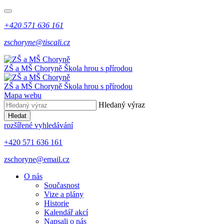
+420 571 636 161
zschoryne@tiscali.cz
ZŠ a MŠ Choryně
Škola hrou s přírodou
ZŠ a MŠ Choryně
Škola hrou s přírodou
Mapa webu
Hledaný výraz
Hledat
rozšířené vyhledávání
+420 571 636 161
zschoryne@email.cz
O nás
Současnost
Vize a plány
Historie
Kalendář akcí
Napsali o nás