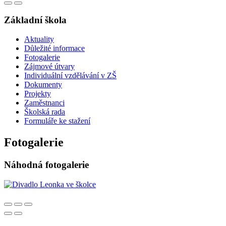
Základní škola
Aktuality
Důležité informace
Fotogalerie
Zájmové útvary
Individuální vzdělávání v ZŠ
Dokumenty
Projekty
Zaměstnanci
Školská rada
Formuláře ke stažení
Fotogalerie
Náhodná fotogalerie