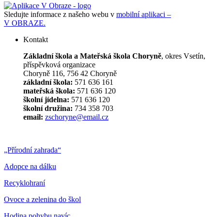
Sledujte informace z našeho webu v
mobilní aplikaci –
V OBRAZE.
Kontakt
Základní škola a Mateřská škola Choryně
, okres Vsetín,
příspěvková organizace
Choryně 116, 756 42 Choryně
základní škola:
571 636 161
mateřská škola:
571 636 120
školní jídelna:
571 636 120
školní družina:
734 358 703
email:
zschoryne@email.cz
„Přírodní zahrada“
Adopce na dálku
Recyklohraní
Ovoce a zelenina do škol
Hodina pohybu navíc