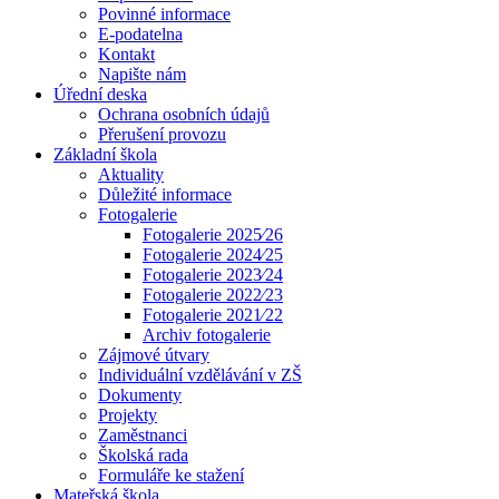
Povinné informace
E-podatelna
Kontakt
Napište nám
Úřední deska
Ochrana osobních údajů
Přerušení provozu
Základní škola
Aktuality
Důležité informace
Fotogalerie
Fotogalerie 2025⁄26
Fotogalerie 2024⁄25
Fotogalerie 2023⁄24
Fotogalerie 2022⁄23
Fotogalerie 2021⁄22
Archiv fotogalerie
Zájmové útvary
Individuální vzdělávání v ZŠ
Dokumenty
Projekty
Zaměstnanci
Školská rada
Formuláře ke stažení
Mateřská škola