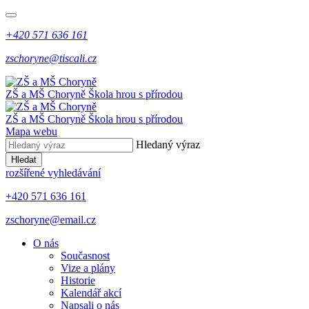
+420 571 636 161
zschoryne@tiscali.cz
ZŠ a MŠ Choryně
Škola hrou s přírodou
ZŠ a MŠ Choryně
Škola hrou s přírodou
Mapa webu
Hledaný výraz
Hledat
rozšířené vyhledávání
+420 571 636 161
zschoryne@email.cz
O nás
Současnost
Vize a plány
Historie
Kalendář akcí
Napsali o nás