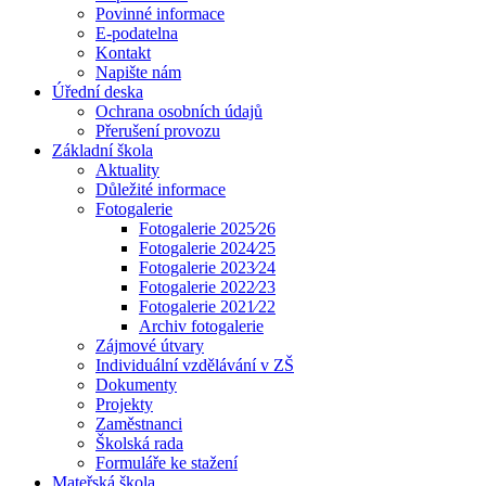
Povinné informace
E-podatelna
Kontakt
Napište nám
Úřední deska
Ochrana osobních údajů
Přerušení provozu
Základní škola
Aktuality
Důležité informace
Fotogalerie
Fotogalerie 2025⁄26
Fotogalerie 2024⁄25
Fotogalerie 2023⁄24
Fotogalerie 2022⁄23
Fotogalerie 2021⁄22
Archiv fotogalerie
Zájmové útvary
Individuální vzdělávání v ZŠ
Dokumenty
Projekty
Zaměstnanci
Školská rada
Formuláře ke stažení
Mateřská škola