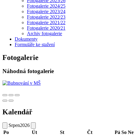
Fotogalerie 2025⁄26
Fotogalerie 2024⁄25
Fotogalerie 2023⁄24
Fotogalerie 2022⁄23
Fotogalerie 2021⁄22
Fotogalerie 2020⁄21
Archiv fotogalerie
Dokumenty
Formuláře ke stažení
Fotogalerie
Náhodná fotogalerie
Kalendář
Srpen
2026
Po
Út
St
Čt
Pá
So
Ne