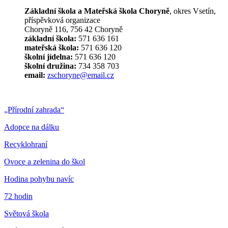
Základní škola a Mateřská škola Choryně
, okres Vsetín,
příspěvková organizace
Choryně 116, 756 42 Choryně
základní škola:
571 636 161
mateřská škola:
571 636 120
školní jídelna:
571 636 120
školní družina:
734 358 703
email:
zschoryne@email.cz
„Přírodní zahrada“
Adopce na dálku
Recyklohraní
Ovoce a zelenina do škol
Hodina pohybu navíc
72 hodin
Světová škola