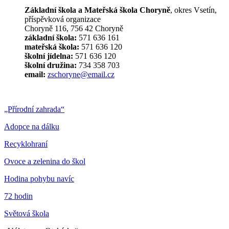
Základní škola a Mateřská škola Choryně
, okres Vsetín,
příspěvková organizace
Choryně 116, 756 42 Choryně
základní škola:
571 636 161
mateřská škola:
571 636 120
školní jídelna:
571 636 120
školní družina:
734 358 703
email:
zschoryne@email.cz
„Přírodní zahrada“
Adopce na dálku
Recyklohraní
Ovoce a zelenina do škol
Hodina pohybu navíc
72 hodin
Světová škola