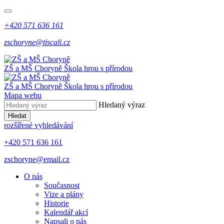
+420 571 636 161
zschoryne@tiscali.cz
ZŠ a MŠ Choryně
Škola hrou s přírodou
ZŠ a MŠ Choryně
Škola hrou s přírodou
Mapa webu
Hledaný výraz
Hledat
rozšířené vyhledávání
+420 571 636 161
zschoryne@email.cz
O nás
Současnost
Vize a plány
Historie
Kalendář akcí
Napsali o nás