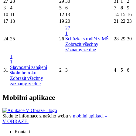
27
28
29
30
31
1
2
3
4
5
6
7
8
9
10
11
12
13
14
15
16
17
18
19
20
21
22
23
27
1
24
25
26
Schůzka s rodiči v MŠ
28
29
30
Zobrazit všechny
záznamy ze dne
1
1
Slavnostní zahájení
31
2
3
4
5
6
školního roku
Zobrazit všechny
záznamy ze dne
Mobilní aplikace
Sledujte informace z našeho webu v
mobilní aplikaci –
V OBRAZE.
Kontakt