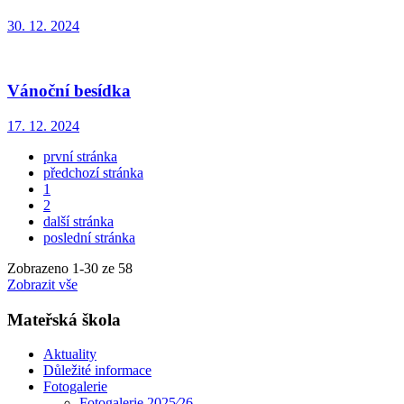
30. 12. 2024
Vánoční besídka
17. 12. 2024
první stránka
předchozí stránka
1
2
další stránka
poslední stránka
Zobrazeno
1
-
30
ze 58
Zobrazit vše
Mateřská škola
Aktuality
Důležité informace
Fotogalerie
Fotogalerie 2025⁄26