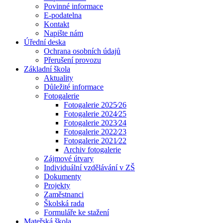
Povinné informace
E-podatelna
Kontakt
Napište nám
Úřední deska
Ochrana osobních údajů
Přerušení provozu
Základní škola
Aktuality
Důležité informace
Fotogalerie
Fotogalerie 2025⁄26
Fotogalerie 2024⁄25
Fotogalerie 2023⁄24
Fotogalerie 2022⁄23
Fotogalerie 2021⁄22
Archiv fotogalerie
Zájmové útvary
Individuální vzdělávání v ZŠ
Dokumenty
Projekty
Zaměstnanci
Školská rada
Formuláře ke stažení
Mateřská škola