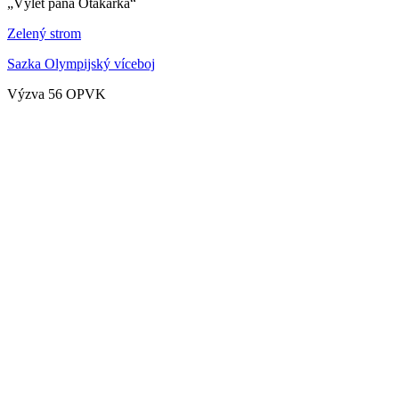
„Výlet pana Otakárka“
Zelený strom
Sazka Olympijský víceboj
Výzva 56 OPVK