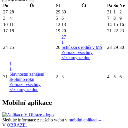
Po
Út
St
Čt
Pá
So
Ne
27
28
29
30
31
1
2
3
4
5
6
7
8
9
10
11
12
13
14
15
16
17
18
19
20
21
22
23
27
1
24
25
26
Schůzka s rodiči v MŠ
28
29
30
Zobrazit všechny
záznamy ze dne
1
1
Slavnostní zahájení
31
2
3
4
5
6
školního roku
Zobrazit všechny
záznamy ze dne
Mobilní aplikace
Sledujte informace z našeho webu v
mobilní aplikaci –
V OBRAZE.