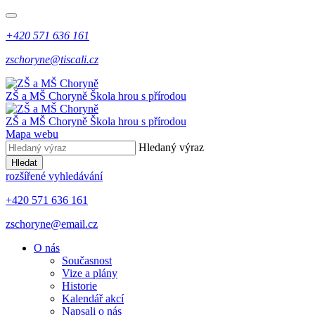
+420 571 636 161
zschoryne@tiscali.cz
ZŠ a MŠ Choryně
Škola hrou s přírodou
ZŠ a MŠ Choryně
Škola hrou s přírodou
Mapa webu
Hledaný výraz
Hledat
rozšířené vyhledávání
+420 571 636 161
zschoryne@email.cz
O nás
Současnost
Vize a plány
Historie
Kalendář akcí
Napsali o nás