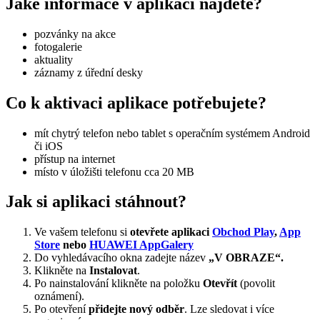
Jaké informace v aplikaci najdete?
pozvánky na akce
fotogalerie
aktuality
záznamy z úřední desky
Co k aktivaci aplikace potřebujete?
mít chytrý telefon nebo tablet s operačním systémem Android
či iOS
přístup na internet
místo v úložišti telefonu cca 20 MB
Jak si aplikaci stáhnout?
Ve vašem telefonu si
otevřete aplikaci
Obchod Play
,
App
Store
nebo
HUAWEI AppGalery
Do vyhledávacího okna zadejte název
„V OBRAZE“.
Klikněte na
Instalovat
.
Po nainstalování klikněte na položku
Otevřít
(povolit
oznámení).
Po otevření
přidejte nový odběr
. Lze sledovat i více