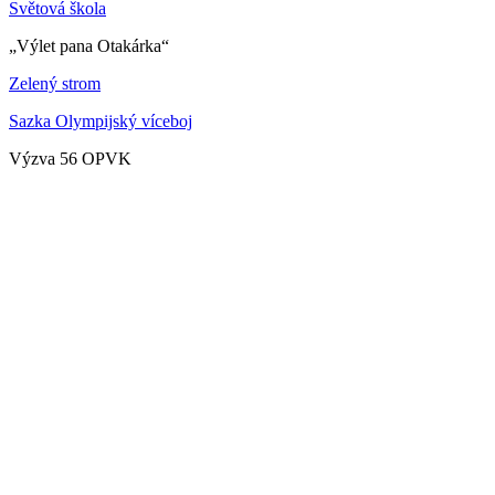
Světová škola
„Výlet pana Otakárka“
Zelený strom
Sazka Olympijský víceboj
Výzva 56 OPVK