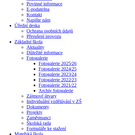
Povinné informace
E-podatelna
Kontakt
Napište nám
Úřední deska
Ochrana osobních údajů
Přerušení provozu
Základní škola
Aktuality
Důležité informace
Fotogalerie
Fotogalerie 2025⁄26
Fotogalerie 2024⁄25
Fotogalerie 2023⁄24
Fotogalerie 2022⁄23
Fotogalerie 2021⁄22
Archiv fotogalerie
Zájmové útvary
Individuální vzdělávání v ZŠ
Dokumenty
Projekty
Zaměstnanci
Školská rada
Formuláře ke stažení
Mateřská škola