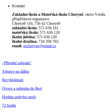
Kontakt
Základní škola a Mateřská škola Choryně
, okres Vsetín,
příspěvková organizace
Choryně 116, 756 42 Choryně
základní škola:
571 636 161
mateřská škola:
571 636 120
školní jídelna:
571 636 120
školní družina:
734 358 703
email:
zschoryne@email.cz
„Přírodní zahrada“
Adopce na dálku
Recyklohraní
Ovoce a zelenina do škol
Hodina pohybu navíc
72 hodin