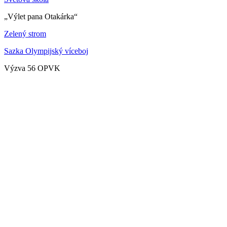
„Výlet pana Otakárka“
Zelený strom
Sazka Olympijský víceboj
Výzva 56 OPVK