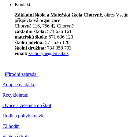
Kontakt
Základní škola a Mateřská škola Choryně
, okres Vsetín,
příspěvková organizace
Choryně 116, 756 42 Choryně
základní škola:
571 636 161
mateřská škola:
571 636 120
školní jídelna:
571 636 120
školní družina:
734 358 703
email:
zschoryne@email.cz
„Přírodní zahrada“
Adopce na dálku
Recyklohraní
Ovoce a zelenina do škol
Hodina pohybu navíc
72 hodin
Světová škola