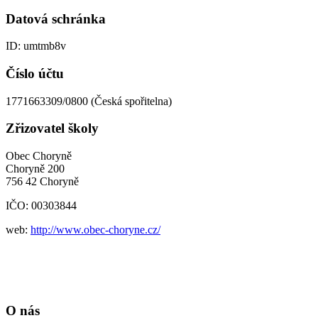
Datová schránka
ID: umtmb8v
Číslo účtu
1771663309/0800 (Česká spořitelna)
Zřizovatel školy
Obec Choryně
Choryně 200
756 42 Choryně
IČO: 00303844
web:
http://www.obec-choryne.cz/
O nás