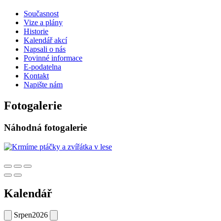
Současnost
Vize a plány
Historie
Kalendář akcí
Napsali o nás
Povinné informace
E-podatelna
Kontakt
Napište nám
Fotogalerie
Náhodná fotogalerie
Kalendář
Srpen
2026