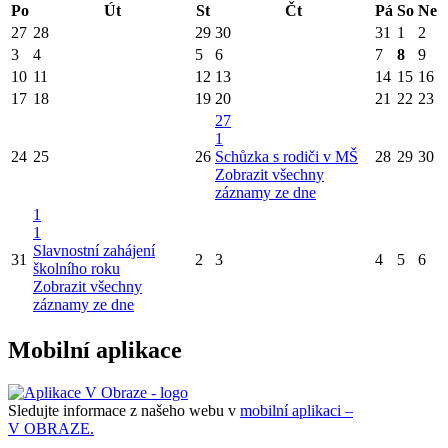
Po
Út
St
Čt
Pá
So
Ne
27
28
29
30
31
1
2
3
4
5
6
7
8
9
10
11
12
13
14
15
16
17
18
19
20
21
22
23
27
1
24
25
26
Schůzka s rodiči v MŠ
28
29
30
Zobrazit všechny
záznamy ze dne
1
1
Slavnostní zahájení
31
2
3
4
5
6
školního roku
Zobrazit všechny
záznamy ze dne
Mobilní aplikace
Sledujte informace z našeho webu v
mobilní aplikaci –
V OBRAZE.