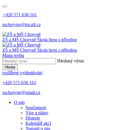
+420 571 636 161
zschoryne@tiscali.cz
ZŠ a MŠ Choryně
Škola hrou s přírodou
ZŠ a MŠ Choryně
Škola hrou s přírodou
Mapa webu
Hledaný výraz
Hledat
rozšířené vyhledávání
+420 571 636 161
zschoryne@email.cz
O nás
Současnost
Vize a plány
Historie
Kalendář akcí
Napsali o nás