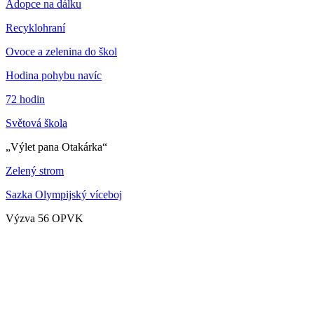
Adopce na dálku
Recyklohraní
Ovoce a zelenina do škol
Hodina pohybu navíc
72 hodin
Světová škola
„Výlet pana Otakárka“
Zelený strom
Sazka Olympijský víceboj
Výzva 56 OPVK