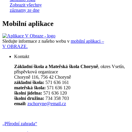
Zobrazit všechny
záznamy ze dne
Mobilní aplikace
Sledujte informace z našeho webu v
mobilní aplikaci –
V OBRAZE.
Kontakt
Základní škola a Mateřská škola Choryně
, okres Vsetín,
příspěvková organizace
Choryně 116, 756 42 Choryně
základní škola:
571 636 161
mateřská škola:
571 636 120
školní jídelna:
571 636 120
školní družina:
734 358 703
email:
zschoryne@email.cz
„Přírodní zahrada“