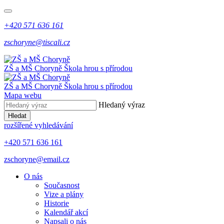
+420 571 636 161
zschoryne@tiscali.cz
ZŠ a MŠ Choryně
Škola hrou s přírodou
ZŠ a MŠ Choryně
Škola hrou s přírodou
Mapa webu
Hledaný výraz
Hledat
rozšířené vyhledávání
+420 571 636 161
zschoryne@email.cz
O nás
Současnost
Vize a plány
Historie
Kalendář akcí
Napsali o nás