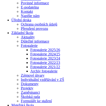
Povinné informace
E-podatelna
Kontakt
Napište nám
Úřední deska
Ochrana osobních údajů
Přerušení provozu
Základní škola
Aktuality
Důležité informace
Fotogalerie
Fotogalerie 2025⁄26
Fotogalerie 2024⁄25
Fotogalerie 2023⁄24
Fotogalerie 2022⁄23
Fotogalerie 2021⁄22
Archiv fotogalerie
Zájmové útvary
Individuální vzdělávání v ZŠ
Dokumenty
Projekty
Zaměstnanci
Školská rada
Formuláře ke stažení
Mateřská škola