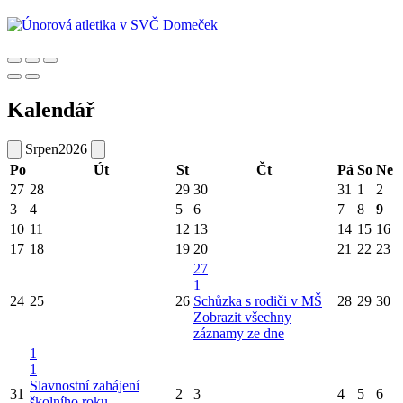
Kalendář
Srpen
2026
Po
Út
St
Čt
Pá
So
Ne
27
28
29
30
31
1
2
3
4
5
6
7
8
9
10
11
12
13
14
15
16
17
18
19
20
21
22
23
27
1
24
25
26
Schůzka s rodiči v MŠ
28
29
30
Zobrazit všechny
záznamy ze dne
1
1
Slavnostní zahájení
31
2
3
4
5
6
školního roku