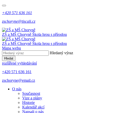
+420 571 636 161
zschoryne@tiscali.cz
ZŠ a MŠ Choryně
Škola hrou s přírodou
ZŠ a MŠ Choryně
Škola hrou s přírodou
Mapa webu
Hledaný výraz
Hledat
rozšířené vyhledávání
+420 571 636 161
zschoryne@email.cz
O nás
Současnost
Vize a plány
Historie
Kalendář akcí
Napsali o nás