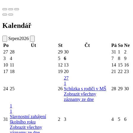
Kalendář
Srpen
2026
Po
Út
St
Čt
Pá
So
Ne
27
28
29
30
31
1
2
3
4
5
6
7
8
9
10
11
12
13
14
15
16
17
18
19
20
21
22
23
27
1
24
25
26
Schůzka s rodiči v MŠ
28
29
30
Zobrazit všechny
záznamy ze dne
1
1
Slavnostní zahájení
31
2
3
4
5
6
školního roku
Zobrazit všechny
záznamy ze dne