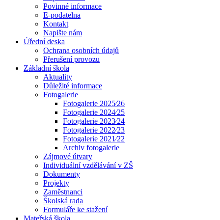
Povinné informace
E-podatelna
Kontakt
Napište nám
Úřední deska
Ochrana osobních údajů
Přerušení provozu
Základní škola
Aktuality
Důležité informace
Fotogalerie
Fotogalerie 2025⁄26
Fotogalerie 2024⁄25
Fotogalerie 2023⁄24
Fotogalerie 2022⁄23
Fotogalerie 2021⁄22
Archiv fotogalerie
Zájmové útvary
Individuální vzdělávání v ZŠ
Dokumenty
Projekty
Zaměstnanci
Školská rada
Formuláře ke stažení
Mateřská škola