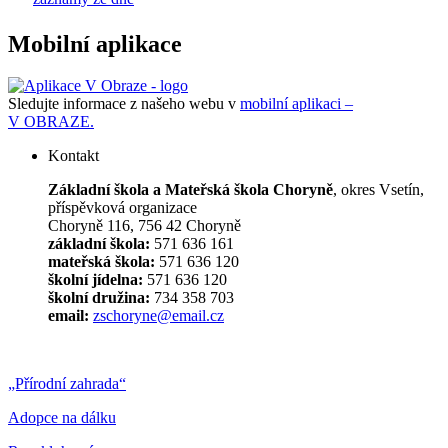
Mobilní aplikace
Sledujte informace z našeho webu v
mobilní aplikaci –
V OBRAZE.
Kontakt
Základní škola a Mateřská škola Choryně
, okres Vsetín,
příspěvková organizace
Choryně 116, 756 42 Choryně
základní škola:
571 636 161
mateřská škola:
571 636 120
školní jídelna:
571 636 120
školní družina:
734 358 703
email:
zschoryne@email.cz
„Přírodní zahrada“
Adopce na dálku