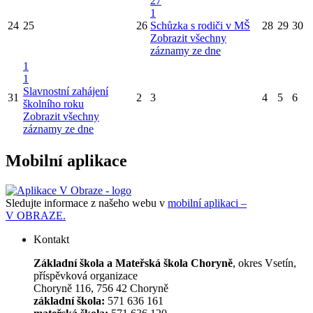
27
1
24
25
26
Schůzka s rodiči v MŠ
28
29
30
Zobrazit všechny
záznamy ze dne
1
1
Slavnostní zahájení
31
2
3
4
5
6
školního roku
Zobrazit všechny
záznamy ze dne
Mobilní aplikace
Sledujte informace z našeho webu v
mobilní aplikaci –
V OBRAZE.
Kontakt
Základní škola a Mateřská škola Choryně
, okres Vsetín,
příspěvková organizace
Choryně 116, 756 42 Choryně
základní škola:
571 636 161