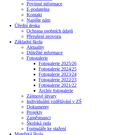
Povinné informace
E-podatelna
Kontakt
Napište nám
Úřední deska
Ochrana osobních údajů
Přerušení provozu
Základní škola
Aktuality
Důležité informace
Fotogalerie
Fotogalerie 2025⁄26
Fotogalerie 2024⁄25
Fotogalerie 2023⁄24
Fotogalerie 2022⁄23
Fotogalerie 2021⁄22
Archiv fotogalerie
Zájmové útvary
Individuální vzdělávání v ZŠ
Dokumenty
Projekty
Zaměstnanci
Školská rada
Formuláře ke stažení
Mateřská škola