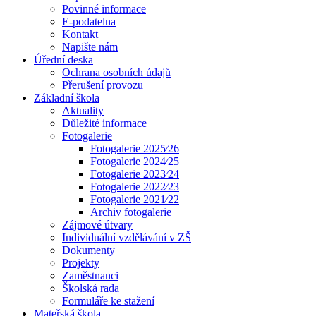
Povinné informace
E-podatelna
Kontakt
Napište nám
Úřední deska
Ochrana osobních údajů
Přerušení provozu
Základní škola
Aktuality
Důležité informace
Fotogalerie
Fotogalerie 2025⁄26
Fotogalerie 2024⁄25
Fotogalerie 2023⁄24
Fotogalerie 2022⁄23
Fotogalerie 2021⁄22
Archiv fotogalerie
Zájmové útvary
Individuální vzdělávání v ZŠ
Dokumenty
Projekty
Zaměstnanci
Školská rada
Formuláře ke stažení
Mateřská škola