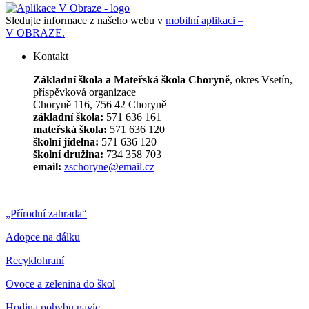
Sledujte informace z našeho webu v
mobilní aplikaci –
V OBRAZE.
Kontakt
Základní škola a Mateřská škola Choryně
, okres Vsetín,
příspěvková organizace
Choryně 116, 756 42 Choryně
základní škola:
571 636 161
mateřská škola:
571 636 120
školní jídelna:
571 636 120
školní družina:
734 358 703
email:
zschoryne@email.cz
„Přírodní zahrada“
Adopce na dálku
Recyklohraní
Ovoce a zelenina do škol
Hodina pohybu navíc