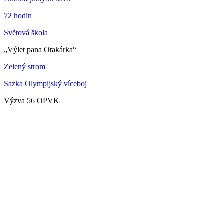
72 hodin
Světová škola
„Výlet pana Otakárka“
Zelený strom
Sazka Olympijský víceboj
Výzva 56 OPVK