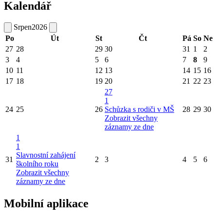
Kalendář
Srpen
2026
Po
Út
St
Čt
Pá
So
Ne
27
28
29
30
31
1
2
3
4
5
6
7
8
9
10
11
12
13
14
15
16
17
18
19
20
21
22
23
27
1
24
25
26
Schůzka s rodiči v MŠ
28
29
30
Zobrazit všechny
záznamy ze dne
1
1
Slavnostní zahájení
31
2
3
4
5
6
školního roku
Zobrazit všechny
záznamy ze dne
Mobilní aplikace