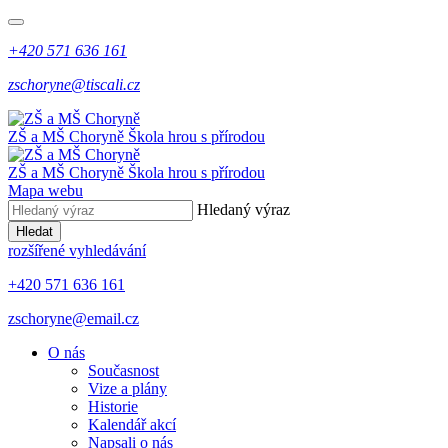
+420 571 636 161
zschoryne@tiscali.cz
ZŠ a MŠ Choryně
Škola hrou s přírodou
ZŠ a MŠ Choryně
Škola hrou s přírodou
Mapa webu
Hledaný výraz
Hledat
rozšířené vyhledávání
+420 571 636 161
zschoryne@email.cz
O nás
Současnost
Vize a plány
Historie
Kalendář akcí
Napsali o nás