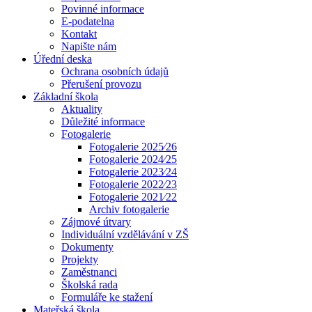
Povinné informace
E-podatelna
Kontakt
Napište nám
Úřední deska
Ochrana osobních údajů
Přerušení provozu
Základní škola
Aktuality
Důležité informace
Fotogalerie
Fotogalerie 2025⁄26
Fotogalerie 2024⁄25
Fotogalerie 2023⁄24
Fotogalerie 2022⁄23
Fotogalerie 2021⁄22
Archiv fotogalerie
Zájmové útvary
Individuální vzdělávání v ZŠ
Dokumenty
Projekty
Zaměstnanci
Školská rada
Formuláře ke stažení
Mateřská škola