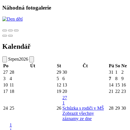
Náhodná fotogalerie
Kalendář
Srpen
2026
Po
Út
St
Čt
Pá
So
Ne
27
28
29
30
31
1
2
3
4
5
6
7
8
9
10
11
12
13
14
15
16
17
18
19
20
21
22
23
27
1
24
25
26
Schůzka s rodiči v MŠ
28
29
30
Zobrazit všechny
záznamy ze dne
1