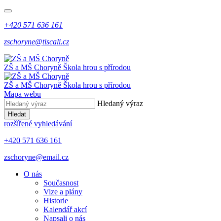
+420 571 636 161
zschoryne@tiscali.cz
ZŠ a MŠ Choryně
Škola hrou s přírodou
ZŠ a MŠ Choryně
Škola hrou s přírodou
Mapa webu
Hledaný výraz
Hledat
rozšířené vyhledávání
+420 571 636 161
zschoryne@email.cz
O nás
Současnost
Vize a plány
Historie
Kalendář akcí
Napsali o nás