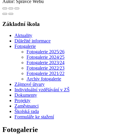
Autor:
Správce Webu
Základní škola
Aktuality
Důležité informace
Fotogalerie
Fotogalerie 2025⁄26
Fotogalerie 2024⁄25
Fotogalerie 2023⁄24
Fotogalerie 2022⁄23
Fotogalerie 2021⁄22
Archiv fotogalerie
Zájmové útvary
Individuální vzdělávání v ZŠ
Dokumenty
Projekty
Zaměstnanci
Školská rada
Formuláře ke stažení
Fotogalerie