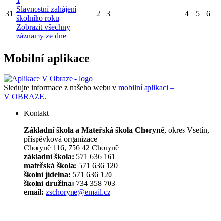
1
Slavnostní zahájení
31
2
3
4
5
6
školního roku
Zobrazit všechny
záznamy ze dne
Mobilní aplikace
Sledujte informace z našeho webu v
mobilní aplikaci –
V OBRAZE.
Kontakt
Základní škola a Mateřská škola Choryně
, okres Vsetín,
příspěvková organizace
Choryně 116, 756 42 Choryně
základní škola:
571 636 161
mateřská škola:
571 636 120
školní jídelna:
571 636 120
školní družina:
734 358 703
email:
zschoryne@email.cz