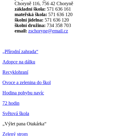
Choryně 116, 756 42 Choryně
základní škola:
571 636 161
mateřská škola:
571 636 120
školní jídelna:
571 636 120
školní družina:
734 358 703
email:
zschoryne@email.cz
„Přírodní zahrada“
Adopce na dálku
Recyklohraní
Ovoce a zelenina do škol
Hodina pohybu navíc
72 hodin
Světová škola
„Výlet pana Otakárka“
Zelený strom