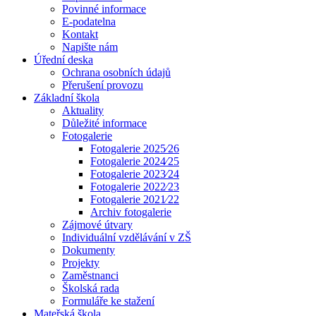
Povinné informace
E-podatelna
Kontakt
Napište nám
Úřední deska
Ochrana osobních údajů
Přerušení provozu
Základní škola
Aktuality
Důležité informace
Fotogalerie
Fotogalerie 2025⁄26
Fotogalerie 2024⁄25
Fotogalerie 2023⁄24
Fotogalerie 2022⁄23
Fotogalerie 2021⁄22
Archiv fotogalerie
Zájmové útvary
Individuální vzdělávání v ZŠ
Dokumenty
Projekty
Zaměstnanci
Školská rada
Formuláře ke stažení
Mateřská škola