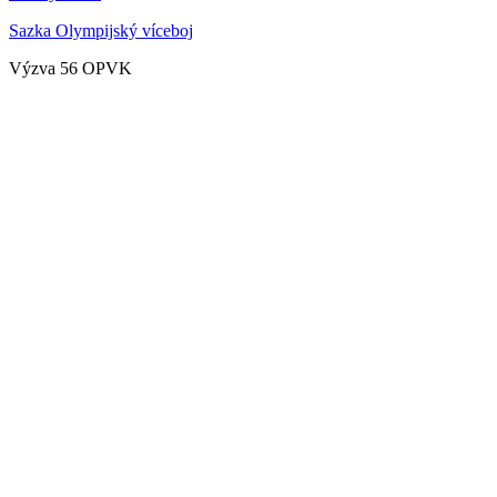
Sazka Olympijský víceboj
Výzva 56 OPVK