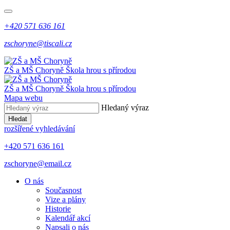
+420 571 636 161
zschoryne@tiscali.cz
ZŠ a MŠ Choryně
Škola hrou s přírodou
ZŠ a MŠ Choryně
Škola hrou s přírodou
Mapa webu
Hledaný výraz
Hledat
rozšířené vyhledávání
+420 571 636 161
zschoryne@email.cz
O nás
Současnost
Vize a plány
Historie
Kalendář akcí
Napsali o nás