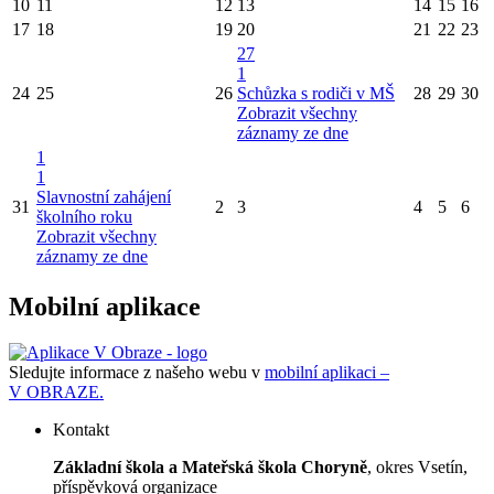
10
11
12
13
14
15
16
17
18
19
20
21
22
23
27
1
24
25
26
Schůzka s rodiči v MŠ
28
29
30
Zobrazit všechny
záznamy ze dne
1
1
Slavnostní zahájení
31
2
3
4
5
6
školního roku
Zobrazit všechny
záznamy ze dne
Mobilní aplikace
Sledujte informace z našeho webu v
mobilní aplikaci –
V OBRAZE.
Kontakt
Základní škola a Mateřská škola Choryně
, okres Vsetín,
příspěvková organizace