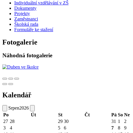
Individuální vzdělávání v ZŠ
Dokumenty
Projekty
Zaměstnanci
Školská rada
Formuláře ke stažení
Fotogalerie
Náhodná fotogalerie
Kalendář
Srpen
2026
Po
Út
St
Čt
Pá
So
Ne
27
28
29
30
31
1
2
3
4
5
6
7
8
9