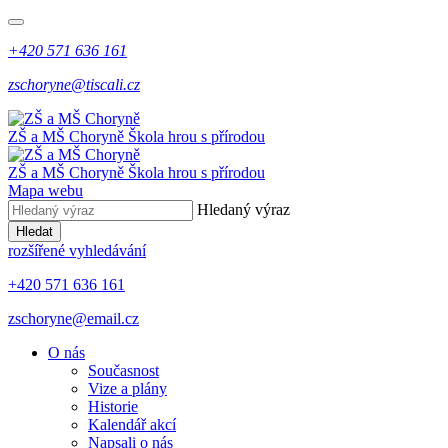
+420 571 636 161
zschoryne@tiscali.cz
ZŠ a MŠ Choryně
Škola hrou s přírodou
ZŠ a MŠ Choryně
Škola hrou s přírodou
Mapa webu
Hledaný výraz
Hledat
rozšířené vyhledávání
+420 571 636 161
zschoryne@email.cz
O nás
Současnost
Vize a plány
Historie
Kalendář akcí
Napsali o nás