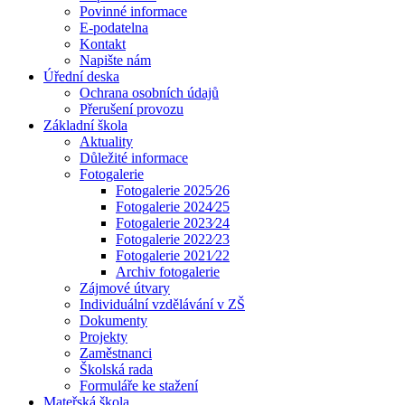
Povinné informace
E-podatelna
Kontakt
Napište nám
Úřední deska
Ochrana osobních údajů
Přerušení provozu
Základní škola
Aktuality
Důležité informace
Fotogalerie
Fotogalerie 2025⁄26
Fotogalerie 2024⁄25
Fotogalerie 2023⁄24
Fotogalerie 2022⁄23
Fotogalerie 2021⁄22
Archiv fotogalerie
Zájmové útvary
Individuální vzdělávání v ZŠ
Dokumenty
Projekty
Zaměstnanci
Školská rada
Formuláře ke stažení
Mateřská škola