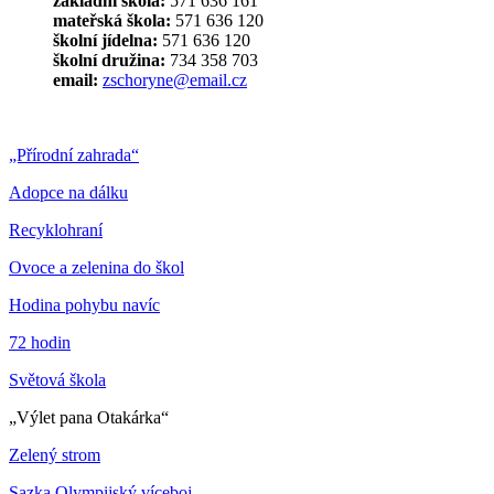
základní škola:
571 636 161
mateřská škola:
571 636 120
školní jídelna:
571 636 120
školní družina:
734 358 703
email:
zschoryne@email.cz
„Přírodní zahrada“
Adopce na dálku
Recyklohraní
Ovoce a zelenina do škol
Hodina pohybu navíc
72 hodin
Světová škola
„Výlet pana Otakárka“
Zelený strom
Sazka Olympijský víceboj