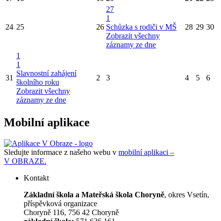
27
1
24
25
26
Schůzka s rodiči v MŠ
28
29
30
Zobrazit všechny
záznamy ze dne
1
1
Slavnostní zahájení
31
2
3
4
5
6
školního roku
Zobrazit všechny
záznamy ze dne
Mobilní aplikace
Sledujte informace z našeho webu v
mobilní aplikaci –
V OBRAZE.
Kontakt
Základní škola a Mateřská škola Choryně
, okres Vsetín,
příspěvková organizace
Choryně 116, 756 42 Choryně