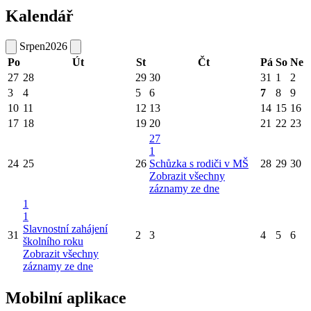
Kalendář
Srpen
2026
Po
Út
St
Čt
Pá
So
Ne
27
28
29
30
31
1
2
3
4
5
6
7
8
9
10
11
12
13
14
15
16
17
18
19
20
21
22
23
27
1
24
25
26
Schůzka s rodiči v MŠ
28
29
30
Zobrazit všechny
záznamy ze dne
1
1
Slavnostní zahájení
31
2
3
4
5
6
školního roku
Zobrazit všechny
záznamy ze dne
Mobilní aplikace