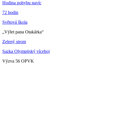
Hodina pohybu navíc
72 hodin
Světová škola
„Výlet pana Otakárka“
Zelený strom
Sazka Olympijský víceboj
Výzva 56 OPVK