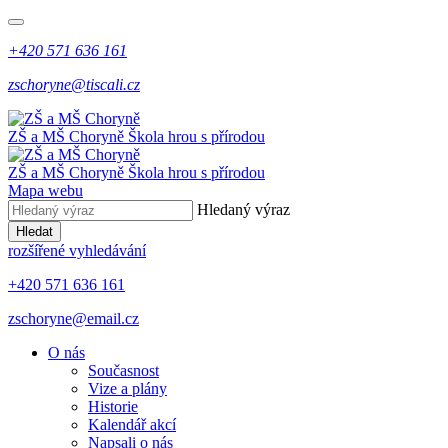
+420 571 636 161
zschoryne@tiscali.cz
ZŠ a MŠ Choryně
Škola hrou s přírodou
ZŠ a MŠ Choryně
Škola hrou s přírodou
Mapa webu
Hledaný výraz
Hledat
rozšířené vyhledávání
+420 571 636 161
zschoryne@email.cz
O nás
Současnost
Vize a plány
Historie
Kalendář akcí
Napsali o nás