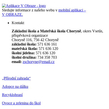
Sledujte informace z našeho webu v
mobilní aplikaci –
V OBRAZE.
Kontakt
Základní škola a Mateřská škola Choryně
, okres Vsetín,
příspěvková organizace
Choryně 116, 756 42 Choryně
základní škola:
571 636 161
mateřská škola:
571 636 120
školní jídelna:
571 636 120
školní družina:
734 358 703
email:
zschoryne@email.cz
„Přírodní zahrada“
Adopce na dálku
Recyklohraní
Ovoce a zelenina do škol