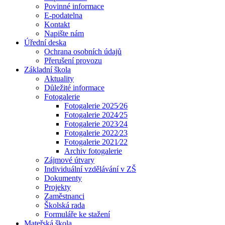
Povinné informace
E-podatelna
Kontakt
Napište nám
Úřední deska
Ochrana osobních údajů
Přerušení provozu
Základní škola
Aktuality
Důležité informace
Fotogalerie
Fotogalerie 2025⁄26
Fotogalerie 2024⁄25
Fotogalerie 2023⁄24
Fotogalerie 2022⁄23
Fotogalerie 2021⁄22
Archiv fotogalerie
Zájmové útvary
Individuální vzdělávání v ZŠ
Dokumenty
Projekty
Zaměstnanci
Školská rada
Formuláře ke stažení
Mateřská škola