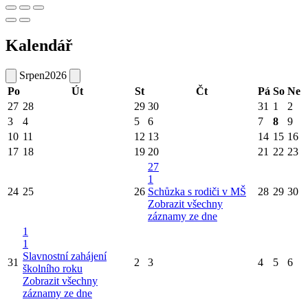
Kalendář
Srpen
2026
Po
Út
St
Čt
Pá
So
Ne
27
28
29
30
31
1
2
3
4
5
6
7
8
9
10
11
12
13
14
15
16
17
18
19
20
21
22
23
27
1
24
25
26
Schůzka s rodiči v MŠ
28
29
30
Zobrazit všechny
záznamy ze dne
1
1
Slavnostní zahájení
31
2
3
4
5
6
školního roku
Zobrazit všechny
záznamy ze dne