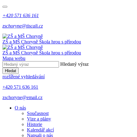
+420 571 636 161
zschoryne@tiscali.cz
ZŠ a MŠ Choryně
Škola hrou s přírodou
ZŠ a MŠ Choryně
Škola hrou s přírodou
Mapa webu
Hledaný výraz
Hledat
rozšířené vyhledávání
+420 571 636 161
zschoryne@email.cz
O nás
Současnost
Vize a plány
Historie
Kalendář akcí
Napsali o nás