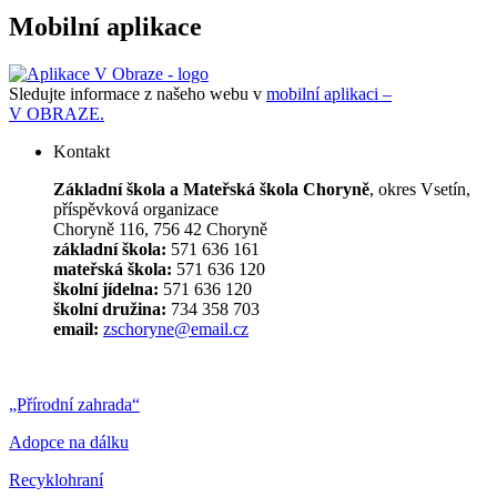
Mobilní aplikace
Sledujte informace z našeho webu v
mobilní aplikaci –
V OBRAZE.
Kontakt
Základní škola a Mateřská škola Choryně
, okres Vsetín,
příspěvková organizace
Choryně 116, 756 42 Choryně
základní škola:
571 636 161
mateřská škola:
571 636 120
školní jídelna:
571 636 120
školní družina:
734 358 703
email:
zschoryne@email.cz
„Přírodní zahrada“
Adopce na dálku
Recyklohraní