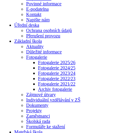
Povinné informace
E-podatelna
Kontakt
Napište nám
Úřední deska
Ochrana osobních údajů
Přerušení provozu
Základní škola
Aktuality
Důležité informace
Fotogalerie
Fotogalerie 2025⁄26
Fotogalerie 2024⁄25
Fotogalerie 2023⁄24
Fotogalerie 2022⁄23
Fotogalerie 2021⁄22
Archiv fotogalerie
Zájmové útvary
Individuální vzdělávání v ZŠ
Dokumenty
Projekty
Zaměstnanci
Školská rada
Formuláře ke stažení
Mateřská škola