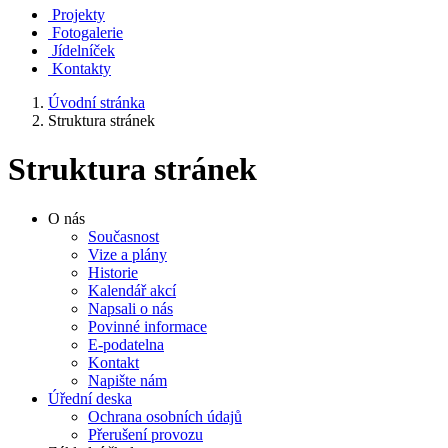
Projekty
Fotogalerie
Jídelníček
Kontakty
Úvodní stránka
Struktura stránek
Struktura stránek
O nás
Současnost
Vize a plány
Historie
Kalendář akcí
Napsali o nás
Povinné informace
E-podatelna
Kontakt
Napište nám
Úřední deska
Ochrana osobních údajů
Přerušení provozu