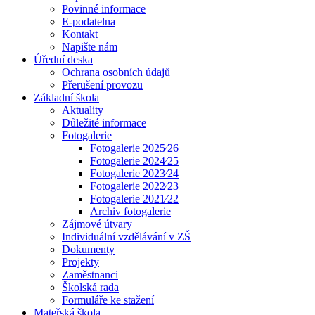
Povinné informace
E-podatelna
Kontakt
Napište nám
Úřední deska
Ochrana osobních údajů
Přerušení provozu
Základní škola
Aktuality
Důležité informace
Fotogalerie
Fotogalerie 2025⁄26
Fotogalerie 2024⁄25
Fotogalerie 2023⁄24
Fotogalerie 2022⁄23
Fotogalerie 2021⁄22
Archiv fotogalerie
Zájmové útvary
Individuální vzdělávání v ZŠ
Dokumenty
Projekty
Zaměstnanci
Školská rada
Formuláře ke stažení
Mateřská škola