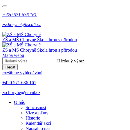
+420 571 636 161
zschoryne@tiscali.cz
ZŠ a MŠ Choryně
Škola hrou s přírodou
ZŠ a MŠ Choryně
Škola hrou s přírodou
Mapa webu
Hledaný výraz
Hledat
rozšířené vyhledávání
+420 571 636 161
zschoryne@email.cz
O nás
Současnost
Vize a plány
Historie
Kalendář akcí
Napsali o nás