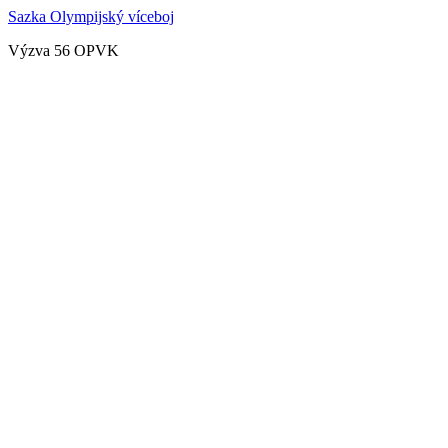
Sazka Olympijský víceboj
Výzva 56 OPVK