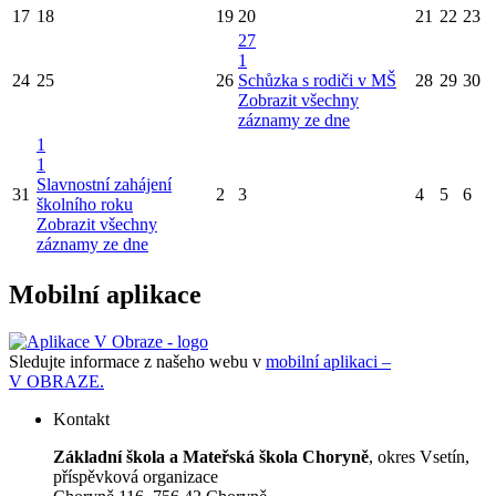
17
18
19
20
21
22
23
27
1
24
25
26
Schůzka s rodiči v MŠ
28
29
30
Zobrazit všechny
záznamy ze dne
1
1
Slavnostní zahájení
31
2
3
4
5
6
školního roku
Zobrazit všechny
záznamy ze dne
Mobilní aplikace
Sledujte informace z našeho webu v
mobilní aplikaci –
V OBRAZE.
Kontakt
Základní škola a Mateřská škola Choryně
, okres Vsetín,
příspěvková organizace