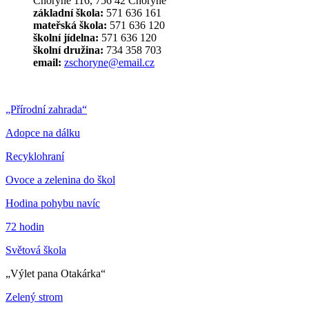
Choryně 116, 756 42 Choryně
základní škola:
571 636 161
mateřská škola:
571 636 120
školní jídelna:
571 636 120
školní družina:
734 358 703
email:
zschoryne@email.cz
„Přírodní zahrada“
Adopce na dálku
Recyklohraní
Ovoce a zelenina do škol
Hodina pohybu navíc
72 hodin
Světová škola
„Výlet pana Otakárka“
Zelený strom