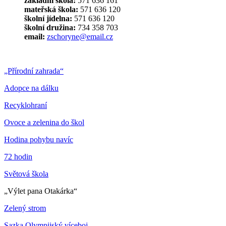
základní škola:
571 636 161
mateřská škola:
571 636 120
školní jídelna:
571 636 120
školní družina:
734 358 703
email:
zschoryne@email.cz
„Přírodní zahrada“
Adopce na dálku
Recyklohraní
Ovoce a zelenina do škol
Hodina pohybu navíc
72 hodin
Světová škola
„Výlet pana Otakárka“
Zelený strom
Sazka Olympijský víceboj