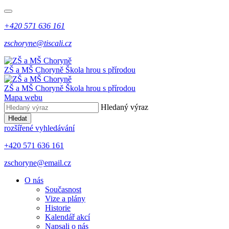
+420 571 636 161
zschoryne@tiscali.cz
ZŠ a MŠ Choryně
Škola hrou s přírodou
ZŠ a MŠ Choryně
Škola hrou s přírodou
Mapa webu
Hledaný výraz
Hledat
rozšířené vyhledávání
+420 571 636 161
zschoryne@email.cz
O nás
Současnost
Vize a plány
Historie
Kalendář akcí
Napsali o nás