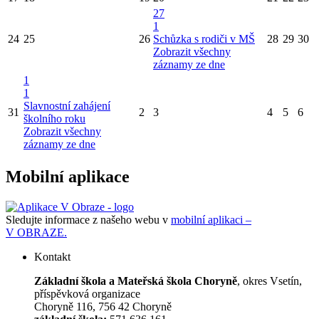
27
1
24
25
26
Schůzka s rodiči v MŠ
28
29
30
Zobrazit všechny
záznamy ze dne
1
1
Slavnostní zahájení
31
2
3
4
5
6
školního roku
Zobrazit všechny
záznamy ze dne
Mobilní aplikace
Sledujte informace z našeho webu v
mobilní aplikaci –
V OBRAZE.
Kontakt
Základní škola a Mateřská škola Choryně
, okres Vsetín,
příspěvková organizace
Choryně 116, 756 42 Choryně