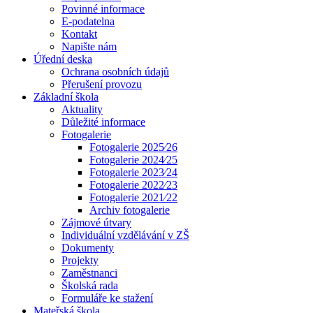
Povinné informace
E-podatelna
Kontakt
Napište nám
Úřední deska
Ochrana osobních údajů
Přerušení provozu
Základní škola
Aktuality
Důležité informace
Fotogalerie
Fotogalerie 2025⁄26
Fotogalerie 2024⁄25
Fotogalerie 2023⁄24
Fotogalerie 2022⁄23
Fotogalerie 2021⁄22
Archiv fotogalerie
Zájmové útvary
Individuální vzdělávání v ZŠ
Dokumenty
Projekty
Zaměstnanci
Školská rada
Formuláře ke stažení
Mateřská škola