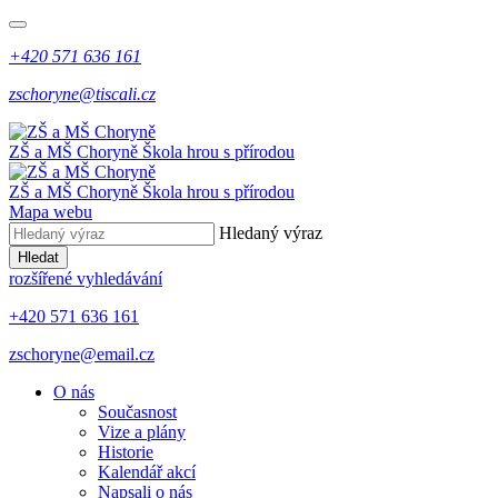
+420 571 636 161
zschoryne@tiscali.cz
ZŠ a MŠ Choryně
Škola hrou s přírodou
ZŠ a MŠ Choryně
Škola hrou s přírodou
Mapa webu
Hledaný výraz
Hledat
rozšířené vyhledávání
+420 571 636 161
zschoryne@email.cz
O nás
Současnost
Vize a plány
Historie
Kalendář akcí
Napsali o nás