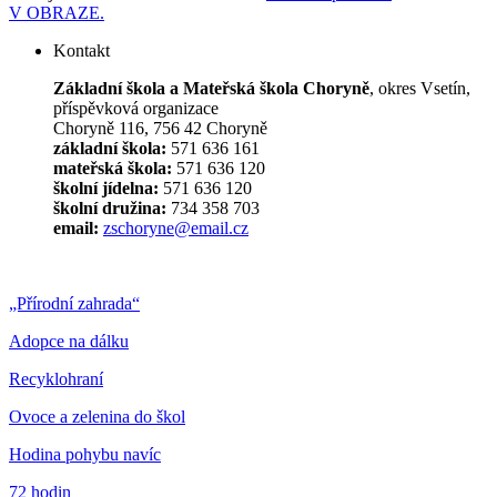
V OBRAZE.
Kontakt
Základní škola a Mateřská škola Choryně
, okres Vsetín,
příspěvková organizace
Choryně 116, 756 42 Choryně
základní škola:
571 636 161
mateřská škola:
571 636 120
školní jídelna:
571 636 120
školní družina:
734 358 703
email:
zschoryne@email.cz
„Přírodní zahrada“
Adopce na dálku
Recyklohraní
Ovoce a zelenina do škol
Hodina pohybu navíc
72 hodin