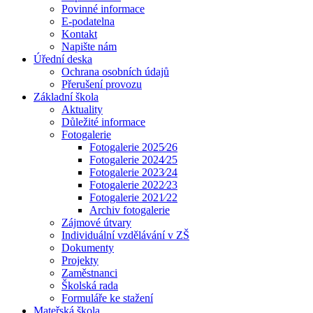
Povinné informace
E-podatelna
Kontakt
Napište nám
Úřední deska
Ochrana osobních údajů
Přerušení provozu
Základní škola
Aktuality
Důležité informace
Fotogalerie
Fotogalerie 2025⁄26
Fotogalerie 2024⁄25
Fotogalerie 2023⁄24
Fotogalerie 2022⁄23
Fotogalerie 2021⁄22
Archiv fotogalerie
Zájmové útvary
Individuální vzdělávání v ZŠ
Dokumenty
Projekty
Zaměstnanci
Školská rada
Formuláře ke stažení
Mateřská škola