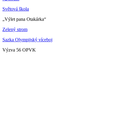
Světová škola
„Výlet pana Otakárka“
Zelený strom
Sazka Olympijský víceboj
Výzva 56 OPVK