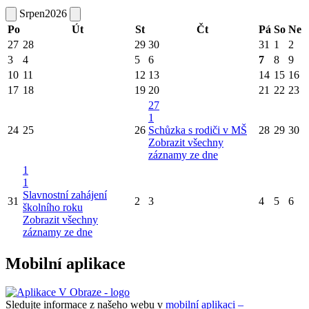
Srpen
2026
Po
Út
St
Čt
Pá
So
Ne
27
28
29
30
31
1
2
3
4
5
6
7
8
9
10
11
12
13
14
15
16
17
18
19
20
21
22
23
27
1
24
25
26
Schůzka s rodiči v MŠ
28
29
30
Zobrazit všechny
záznamy ze dne
1
1
Slavnostní zahájení
31
2
3
4
5
6
školního roku
Zobrazit všechny
záznamy ze dne
Mobilní aplikace
Sledujte informace z našeho webu v
mobilní aplikaci –