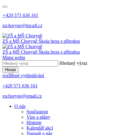
+420 571 636 161
zschoryne@tiscali.cz
ZŠ a MŠ Choryně
Škola hrou s přírodou
ZŠ a MŠ Choryně
Škola hrou s přírodou
Mapa webu
Hledaný výraz
Hledat
rozšířené vyhledávání
+420 571 636 161
zschoryne@email.cz
O nás
Současnost
Vize a plány
Historie
Kalendář akcí
Napsali o nás