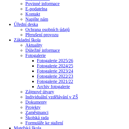
Povinné informace
E-podatelna
Kontakt
Napište nám
Úřední deska
Ochrana osobních údajů
Přerušení provozu
Základní škola
Aktuality
Důležité informace
Fotogalerie
Fotogalerie 2025⁄26
Fotogalerie 2024⁄25
Fotogalerie 2023⁄24
Fotogalerie 2022⁄23
Fotogalerie 2021⁄22
Archiv fotogalerie
Zájmové útvary
Individuální vzdělávání v ZŠ
Dokumenty
Projekty
Zaměstnanci
Školská rada
Formuláře ke stažení
Mateřská škola