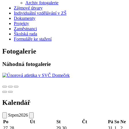
Archiv fotogalerie
Zájmové útvary
Individuální vzdělávání v ZŠ
Dokumenty
Projekty
Zaměstnanci
Školská rada
Formuláře ke stažení
Fotogalerie
Náhodná fotogalerie
Kalendář
Srpen
2026
Po
Út
St
Čt
Pá
So
Ne
27
28
29
30
31
1
2