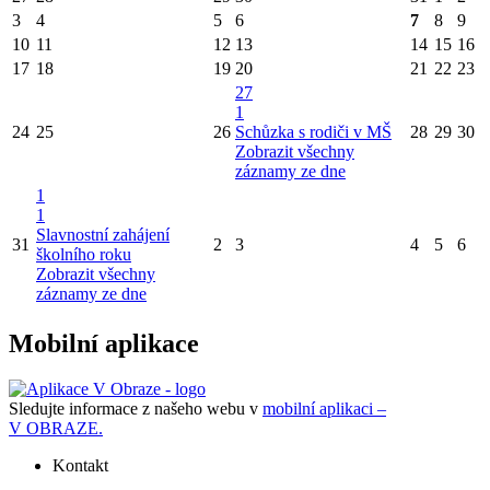
3
4
5
6
7
8
9
10
11
12
13
14
15
16
17
18
19
20
21
22
23
27
1
24
25
26
Schůzka s rodiči v MŠ
28
29
30
Zobrazit všechny
záznamy ze dne
1
1
Slavnostní zahájení
31
2
3
4
5
6
školního roku
Zobrazit všechny
záznamy ze dne
Mobilní aplikace
Sledujte informace z našeho webu v
mobilní aplikaci –
V OBRAZE.
Kontakt