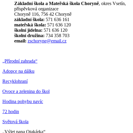
Základní škola a Mateřská škola Choryně
, okres Vsetín,
příspěvková organizace
Choryně 116, 756 42 Choryně
základní škola:
571 636 161
mateřská škola:
571 636 120
školní jídelna:
571 636 120
školní družina:
734 358 703
email:
zschoryne@email.cz
„Přírodní zahrada“
Adopce na dálku
Recyklohraní
Ovoce a zelenina do škol
Hodina pohybu navíc
72 hodin
Světová škola
„Výlet pana Otakárka“